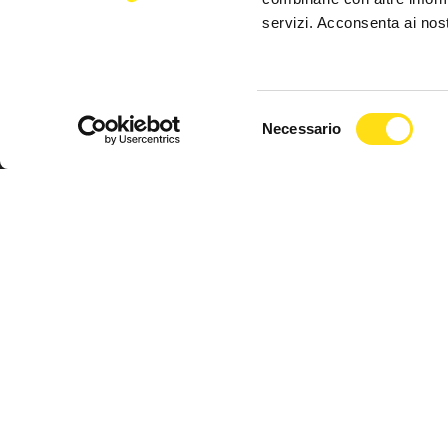
servizi. Acconsenta ai nost
FVG Cafe
Selezione
redazione@fvgcafe.it
Necessario
del
commerciale@fvgcafe.it
consenso
adv@fvgcafe.it
Inserto della testata giornalistica online Trieste Caf
Network Cafe S.R.L.S - Via Palestrina 