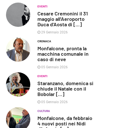
EVENTI
Cesare Cremonini il 31
maggio all'Aeroporto
Duca d'Aosta di [...]
29 Gennaio 2026
CRONACA
Monfalcone, pronta la
macchina comunale in
caso di neve
05 Gennaio 2026
EVENTI
Staranzano, domenica si
chiude il Natale con il
Bobolar [...]
05 Gennaio 2026
CULTURA
Monfalcone, da febbraio
4 nuovi posti nei Nidi