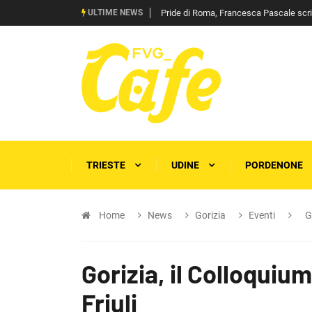
ULTIME NEWS
Pride di Roma, Francesca Pascale scrive 
TRIESTE
UDINE
PORDENONE
Home
News
Gorizia
Eventi
G
Gorizia, il Colloquiu
Friuli