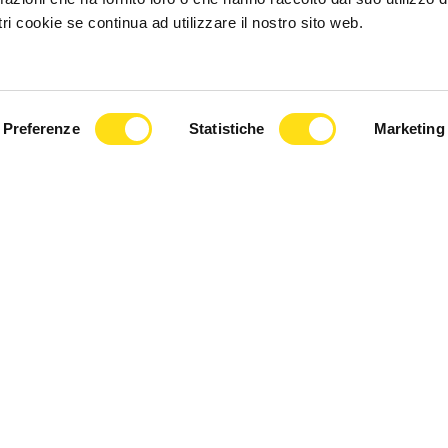
ri cookie se continua ad utilizzare il nostro sito web.
Preferenze
Statistiche
Marketing
© 2026, FVG Cafe. Tutti i diritti riservati.
e iscritta presso il Tribunale di Trieste – Numero registrazione 17/2018 de
10, 34133 Trieste | C.F: 01306520329 | REA: TS - 202367 | PEC:
networkcaf
Web Strategy & Development:
Exe Advisor