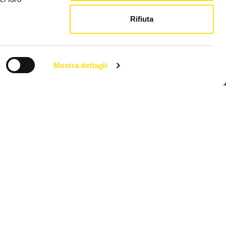
Rifiuta
Link utili
Chi siamo
Mostra dettagli
Pubblicità FVG Cafe
Privacy policy
Cookie Policy
l 10 luglio 2018 - 2266/2018 V.G. Direttore Luca Marsi.
e@pec.it
| Capitale Sociale i.v. : 100,00€