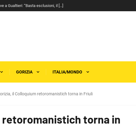
a Gualtieri: “Basta esclusioni, il [...]
GORIZIA
ITALIA/MONDO
orizia, il Colloquium retoromanistich torna in Friuli
m retoromanistich torna in