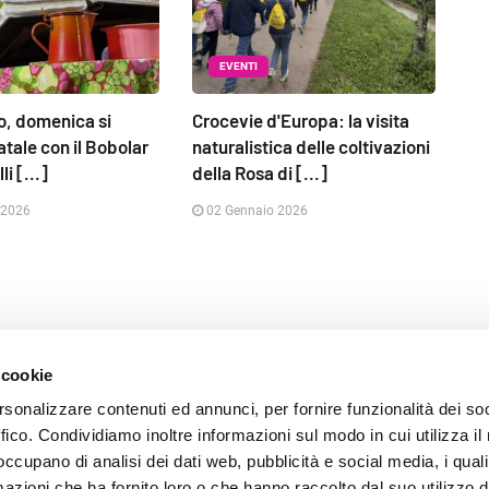
EVENTI
o, domenica si
Crocevie d'Europa: la visita
atale con il Bobolar
naturalistica delle coltivazioni
li [...]
della Rosa di [...]
 2026
02 Gennaio 2026
 cookie
rsonalizzare contenuti ed annunci, per fornire funzionalità dei so
ffico. Condividiamo inoltre informazioni sul modo in cui utilizza il 
 occupano di analisi dei dati web, pubblicità e social media, i qual
azioni che ha fornito loro o che hanno raccolto dal suo utilizzo d