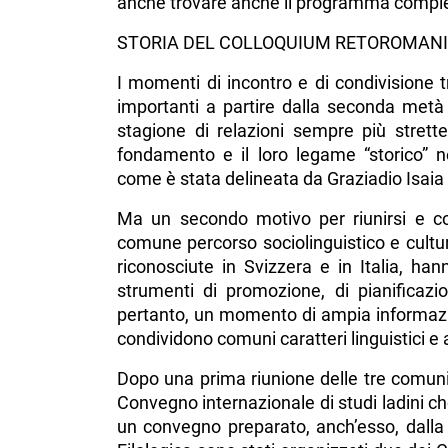
anche trovare anche il programma compl
STORIA DEL COLLOQUIUM RETOROMAN
I momenti di incontro e di condivisione t
importanti a partire dalla seconda met
stagione di relazioni sempre più strette
fondamento e il loro legame “storico” ne
come è stata delineata da Graziadio Isaia 
Ma un secondo motivo per riunirsi e co
comune percorso sociolinguistico e cultur
riconosciute in Svizzera e in Italia, h
strumenti di promozione, di pianificazio
pertanto, un momento di ampia informazio
condividono comuni caratteri linguistici e a
Dopo una prima riunione delle tre comunità
Convegno internazionale di studi ladini che
un convegno preparato, anch’esso, dalla 