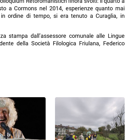
olloquium Retoromanistich finora svolti: il quarto a
sesto a Cormons nel 2014, esperienze quanto mai
o in ordine di tempo, si era tenuto a Curaglia, in
nza stampa dall’assessore comunale alle Lingue
dente della Società Filologica Friulana, Federico