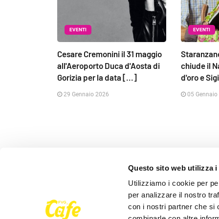
EVENTI
EVENTI
Cesare Cremonini il 31 maggio
Staranzan
all'Aeroporto Duca d'Aosta di
chiude il N
Gorizia per la data [...]
d'oro e Sigil
29 Gennaio 2026
05 Gennaio
Questo sito web utilizza i
Seguici su
Utilizziamo i cookie per pe
per analizzare il nostro tra
con i nostri partner che si
combinarle con altre inform