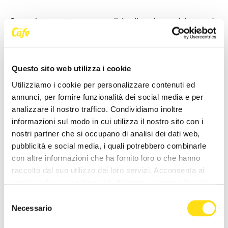
Sono intervenute personalità di spicco del mondo
politico e istituzionale, tra cui:
Alessandra Locatelli,
Ministro per le Disabilità
, l
Onorevole Massimiliano
’
Panizzut che ha portato i saluti del Presidente della
Questo sito web utilizza i cookie
Regione Autonoma Friuli Venezia Giulia Massimiliano
Utilizziamo i cookie per personalizzare contenuti ed
Fedriga e dell
assessore regionale alla salute,
’
annunci, per fornire funzionalità dei social media e per
politiche sociali e disabilità del Friuli Venezia Giulia
analizzare il nostro traffico. Condividiamo inoltre
Riccardo Riccardi, l
onorevole Emanuele Loperfido,
’
informazioni sul modo in cui utilizza il nostro sito con i
l'onorevole Gian Antonio Girelli e Claudio Colussi,
nostri partner che si occupano di analisi dei dati web,
Sindaco di Casarsa della Delizia.
pubblicità e social media, i quali potrebbero combinarle
con altre informazioni che ha fornito loro o che hanno
Dopo gli interventi delle autorità, si è passati alle
raccolto dal suo utilizzo dei loro servizi. Acconsenta ai
testimonianze sul progetto con
Erika Biasutti
direttrice
nostri cookie se continua ad utilizzare il nostro sito web.
de Laluna,
Francesca Ziroldo
cantante e coordinatrice
Selezione
del laboratorio di "Più di quanto immagini",
Giovanna
Necessario
del
De Caro
coautrice testo
Più di quanto immagini” e
“
consenso
membro del
Sistema abitare”,
Nicola Milan
,