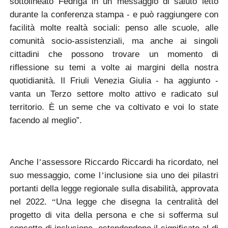
sottolineato
Fedriga
in un messaggio di saluto letto
durante la conferenza stampa - e può raggiungere con
facilità molte realtà sociali: penso alle scuole, alle
comunità socio-assistenziali, ma anche ai singoli
cittadini che possono trovare un momento di
riflessione su temi a volte ai margini della nostra
quotidianità. Il Friuli Venezia Giulia - ha aggiunto -
vanta un Terzo settore molto attivo e radicato sul
territorio. È un seme che va coltivato e voi lo state
facendo al meglio”.
Anche l
assessore
Riccardo Riccardi
ha ricordato, nel
’
suo messaggio, come l
inclusione sia uno dei pilastri
’
portanti della legge regionale sulla disabilità, approvata
nel 2022.
Una legge che disegna la centralità del
“
progetto di vita della persona e che si sofferma sul
concetto di inclusione, estendendone il significato al di