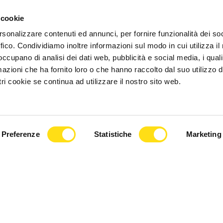
 cookie
rsonalizzare contenuti ed annunci, per fornire funzionalità dei so
ffico. Condividiamo inoltre informazioni sul modo in cui utilizza il 
 occupano di analisi dei dati web, pubblicità e social media, i qual
azioni che ha fornito loro o che hanno raccolto dal suo utilizzo d
ri cookie se continua ad utilizzare il nostro sito web.
Preferenze
Statistiche
Marketing
© 2026, FVG Cafe. Tutti i diritti riservati.
e iscritta presso il Tribunale di Trieste – Numero registrazione 17/2018 de