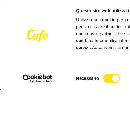
Questo sito web utilizza i
Utilizziamo i cookie per pe
per analizzare il nostro tra
FVG Cafe
con i nostri partner che si
combinarle con altre inform
servizi. Acconsenta ai nost
redazione@fvgcafe.it
commerciale@fvgcafe.it
Selezione
adv@fvgcafe.it
Necessario
del
consenso
Inserto della testata giornalistica online Trieste Caf