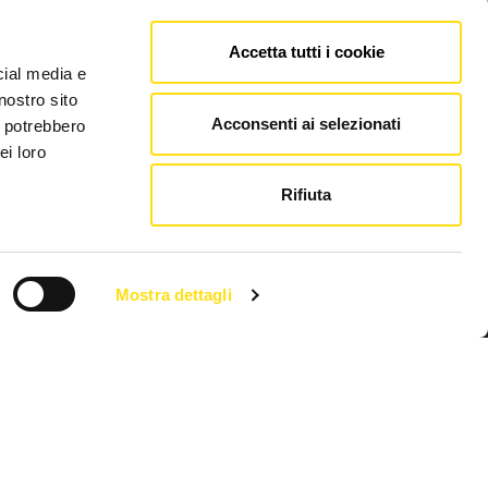
Accetta tutti i cookie
cial media e
nostro sito
Acconsenti ai selezionati
Link utili
i potrebbero
ei loro
Rifiuta
Chi siamo
Pubblicità FVG Cafe
Privacy policy
Mostra dettagli
Cookie Policy
l 10 luglio 2018 - 2266/2018 V.G. Direttore Luca Marsi.