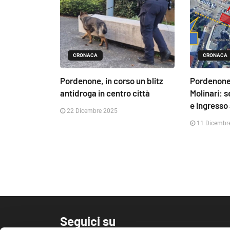
CRONACA
CRONACA
Pordenone, in corso un blitz
Pordenone,
antidroga in centro città
Molinari: 
e ingresso a
22 Dicembre 2025
11 Dicembr
Seguici su