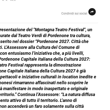
Condividi sui social
presentazione del "Montagna Teatro Festival", un
 curate dal Teatro Verdi di Pordenone tra cultura,
nserito nel dossier “Pordenone 2027. Città che
ati. L’Assessore alla Cultura del Comune di
 entusiasmo l’iniziativa che, a più livelli,
i Pordenone Capitale italiana della Cultura 2027:
atro Festival rappresenta la dimostrazione
ne Capitale Italiana della Cultura 2027 è già
ettacoli e iniziative culturali in location inedite e
onesi rimarranno affascinati nello scoprire le
prà manifestare in modo inaspettato e originale
territorio.” Continua l’Assessore: “La natura diffusa
to attivo di tutto il territorio. L’anno di
 non accenderà un faro solamente sulla città