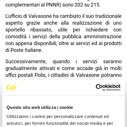
complementari al PNNR) sono 202 su 215.
L'ufficio di Valvasone ha cambiato il suo tradizionale
aspetto grazie anche alla realizzazione di uno
sportello ribassato, utile per richiedere con
comodità i servizi della pubblica amministrazione
non appena disponibili, oltre ai servizi ed ai prodotti
di Poste Italiane.
Successivamente, quando i servizi saranno
gradualmente attivati e come accade già in molti
uffici postali Polis, i cittadini di Valvasone potranno
richiedere certificati Inps per i pensionati (cedolino
della pensione, certificazione unica e modello "OBIS
M", che riassume i dati informativi relativi
all'assegno pensionistico); certificati anagrafici e
Questo sito web utilizza i cookie
certificati Anpr; servizi della "Giustizia
amministrativa" con la possibilità di presentare le
Utilizziamo i cookie per personalizzare contenuti ed
istanze di "Nomina Amministratore di Sostegno" e
annunci, per fornire funzionalità dei social media e per