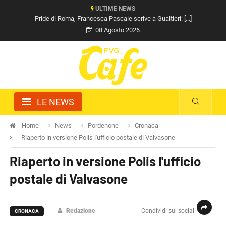
ULTIME NEWS
Pride di Roma, Francesca Pascale scrive a Gualtieri: [...]
08 Agosto 2026
LE NEWS
Home
News
Pordenone
Cronaca
Riaperto in versione Polis l'ufficio postale di Valvasone
Riaperto in versione Polis l'ufficio
postale di Valvasone
Redazione
Condividi sui social
CRONACA