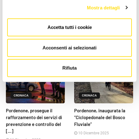
Mostra dettagli
Pordenone, in corso un blitz
Pordenone, lavori su via
antidroga in centro città
Molinari: senso unico
alternato e ingresso al [...]
22 Dicembre 2025
Accetta tutti i cookie
11 Dicembre 2025
Acconsenti ai selezionati
Rifiuta
CRONACA
CRONACA
Pordenone, prosegue il
Pordenone, inaugurata la
rafforzamento dei servizi di
“Ciclopedonale del Bosco
prevenzione e controllo del
Fluviale”
[...]
10 Dicembre 2025