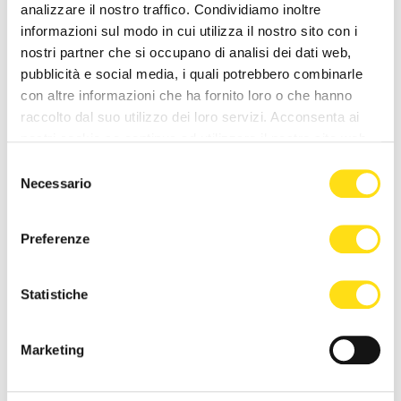
"Rendicontazione Stato Patrimoniale Assistito".
analizzare il nostro traffico. Condividiamo inoltre
informazioni sul modo in cui utilizza il nostro sito con i
L'ufficio postale di Valvasone è a disposizione dei
nostri partner che si occupano di analisi dei dati web,
cittadini con il consueto orario: dal lunedì al venerdì,
pubblicità e social media, i quali potrebbero combinarle
dalle 8.20 alle 13.45 e il sabato dalle 8.20 alle
con altre informazioni che ha fornito loro o che hanno
12.45.
raccolto dal suo utilizzo dei loro servizi. Acconsenta ai
nostri cookie se continua ad utilizzare il nostro sito web.
Selezione
Necessario
del
consenso
NEWS DELLA STESSA CATEGORIA
Preferenze
Statistiche
Marketing
CRONACA
CRONACA