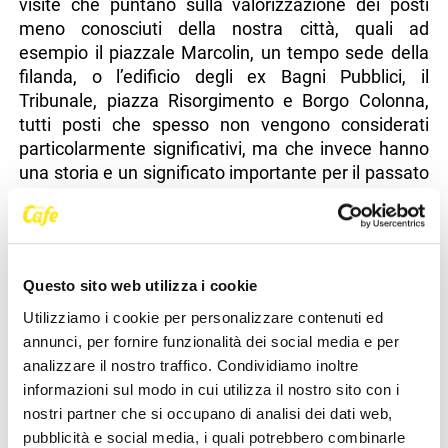
visite che puntano sulla valorizzazione dei posti
meno conosciuti della nostra città, quali ad
esempio il piazzale Marcolin, un tempo sede della
filanda, o l’edificio degli ex Bagni Pubblici, il
Tribunale, piazza Risorgimento e Borgo Colonna,
tutti posti che spesso non vengono considerati
particolarmente significativi, ma che invece hanno
una storia e un significato importante per il passato
di Pordenone.
Il tour guidato intende dare un taglio leggero
totalmente diverso rispetto alle altre visite guidate
che vengono proposte in città, con un tono
Questo sito web utilizza i cookie
accattivante e destinato ad un pubblico che va dai
Utilizziamo i cookie per personalizzare contenuti ed
bambini agli adulti, dai giovani agli anziani, offrendo
annunci, per fornire funzionalità dei social media e per
a tutti l’occasione di scoprire divertendosi alcuni
analizzare il nostro traffico. Condividiamo inoltre
segreti su una Pordenone illuminata e resa magica
informazioni sul modo in cui utilizza il nostro sito con i
dalle luci del Natale.
nostri partner che si occupano di analisi dei dati web,
pubblicità e social media, i quali potrebbero combinarle