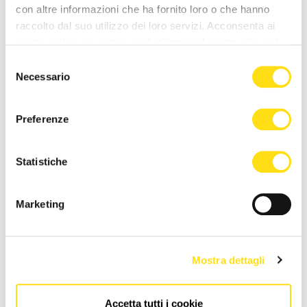
con altre informazioni che ha fornito loro o che hanno
raccolto dal suo utilizzo dei loro servizi. Acconsenta ai
nostri cookie se continua ad utilizzare il nostro sito web.
NEWS DELLA STESSA CATEGORIA
Selezione
Necessario
del
consenso
Preferenze
Statistiche
EVENTI
EVENTI
Marketing
Pordenone, lunghi applausi
Le attività di gennaio nei
al Teatro Verdi per il
Musei Civici di Pordenone:
Concerto di Fine Anno
tra arte, storia e natura
Mostra dettagli
02 Gennaio 2026
02 Gennaio 2026
Accetta tutti i cookie