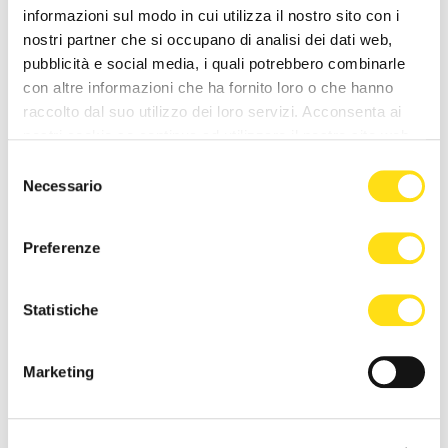
informazioni sul modo in cui utilizza il nostro sito con i
Malattie della pelle, ASUGI
Invalidità civile, dal 1° giugno
introduce la “biopsia
cambia tutto per gli over 70:
nostri partner che si occupano di analisi dei dati web,
virtuale”: esami più [...]
tornano le [...]
pubblicità e social media, i quali potrebbero combinarle
con altre informazioni che ha fornito loro o che hanno
26 Maggio 2026
25 Maggio 2026
raccolto dal suo utilizzo dei loro servizi. Acconsenta ai
nostri cookie se continua ad utilizzare il nostro sito web.
Selezione
Necessario
del
consenso
Preferenze
ASUGI INFORMA
ASUGI INFORMA
Statistiche
Avviso cessazione attività di
Trieste, intervento record a
medico di Katja Lavrenčič
Cattinara: ricostruito mezzo
Marketing
torace dopo [...]
22 Maggio 2026
22 Maggio 2026