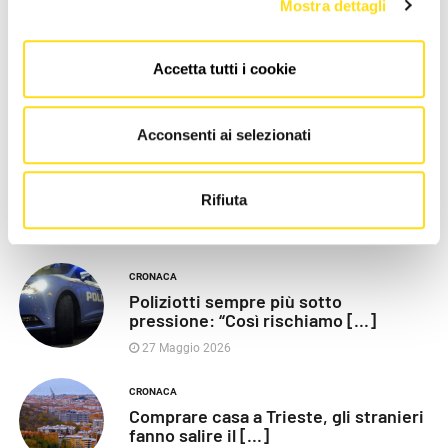
Mostra dettagli
Accetta tutti i cookie
LE PIÙ RECENTI
Acconsenti ai selezionati
POLITICA
Razza (Lega): “Piazza Libertà va
Rifiuta
chiusa”, Vaccarezza [...]
27 Maggio 2026
CRONACA
Poliziotti sempre più sotto
pressione: “Così rischiamo [...]
27 Maggio 2026
CRONACA
Comprare casa a Trieste, gli stranieri
fanno salire il [...]