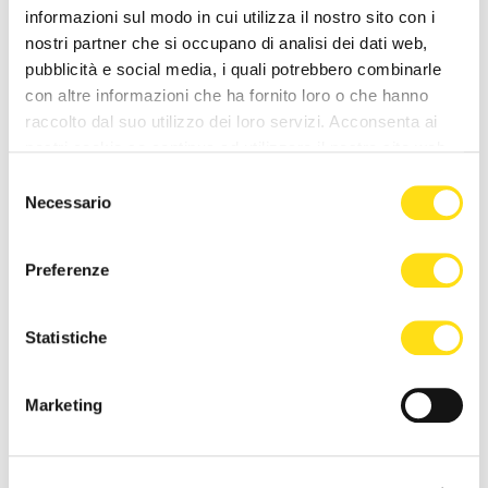
informazioni sul modo in cui utilizza il nostro sito con i
Malattie della pelle, ASUGI
Invalidità civile, dal 1° giugno
introduce la “biopsia
cambia tutto per gli over 70:
nostri partner che si occupano di analisi dei dati web,
virtuale”: esami più [...]
tornano le [...]
pubblicità e social media, i quali potrebbero combinarle
con altre informazioni che ha fornito loro o che hanno
26 Maggio 2026
25 Maggio 2026
raccolto dal suo utilizzo dei loro servizi. Acconsenta ai
nostri cookie se continua ad utilizzare il nostro sito web.
Selezione
Necessario
del
consenso
Preferenze
ASUGI INFORMA
ASUGI INFORMA
Statistiche
Avviso cessazione attività di
Trieste, intervento record a
medico di Katja Lavrenčič
Cattinara: ricostruito mezzo
Marketing
torace dopo [...]
22 Maggio 2026
22 Maggio 2026