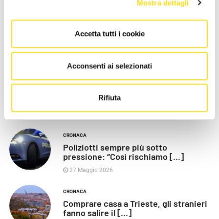
Mostra dettagli
Accetta tutti i cookie
LE PIÙ RECENTI
Acconsenti ai selezionati
POLITICA
Razza (Lega): “Piazza Libertà va
Rifiuta
chiusa”, Vaccarezza [...]
27 Maggio 2026
CRONACA
Poliziotti sempre più sotto
pressione: “Così rischiamo [...]
27 Maggio 2026
CRONACA
Comprare casa a Trieste, gli stranieri
fanno salire il [...]