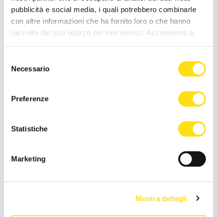
26 Maggio 2026
25 Maggio 2026
pubblicità e social media, i quali potrebbero combinarle
con altre informazioni che ha fornito loro o che hanno
raccolto dal suo utilizzo dei loro servizi. Acconsenta ai
nostri cookie se continua ad utilizzare il nostro sito web.
Selezione
Necessario
del
consenso
Preferenze
ASUGI INFORMA
ASUGI INFORMA
Avviso cessazione attività di
Trieste, intervento record a
Statistiche
medico di Katja Lavrenčič
Cattinara: ricostruito mezzo
torace dopo [...]
22 Maggio 2026
22 Maggio 2026
Marketing
Mostra dettagli