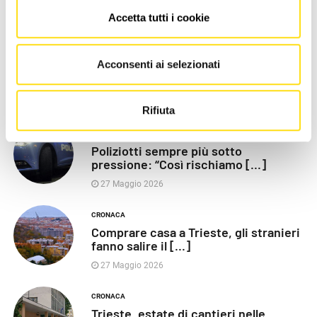
Accetta tutti i cookie
LE PIÙ RECENTI
POLITICA
Acconsenti ai selezionati
Razza (Lega): “Piazza Libertà va
chiusa”, Vaccarezza [...]
27 Maggio 2026
Rifiuta
CRONACA
Poliziotti sempre più sotto
pressione: “Così rischiamo [...]
27 Maggio 2026
CRONACA
Comprare casa a Trieste, gli stranieri
fanno salire il [...]
27 Maggio 2026
CRONACA
Trieste, estate di cantieri nelle