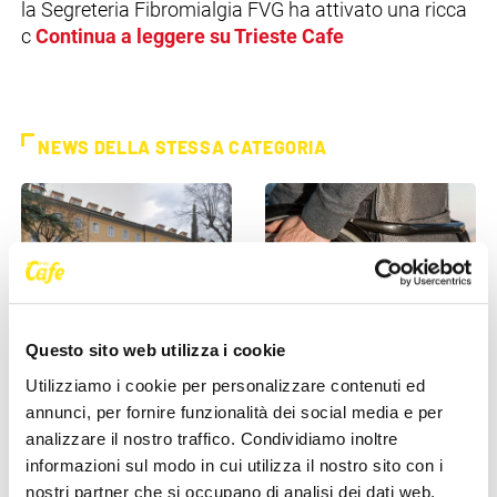
la Segreteria Fibromialgia FVG ha attivato una ricca
c
Continua a leggere su Trieste Cafe
NEWS DELLA STESSA CATEGORIA
Questo sito web utilizza i cookie
ASUGI INFORMA
ASUGI INFORMA
Utilizziamo i cookie per personalizzare contenuti ed
annunci, per fornire funzionalità dei social media e per
Malattie della pelle, ASUGI
Invalidità civile, dal 1° giugno
analizzare il nostro traffico. Condividiamo inoltre
introduce la “biopsia
cambia tutto per gli over 70:
informazioni sul modo in cui utilizza il nostro sito con i
virtuale”: esami più [...]
tornano le [...]
nostri partner che si occupano di analisi dei dati web,