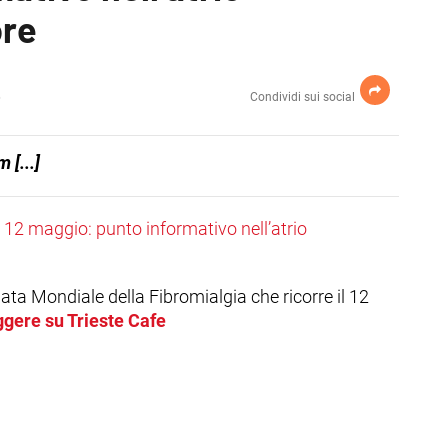
ore
6
Condividi sui social
[...]
ta Mondiale della Fibromialgia che ricorre il 12
ggere su Trieste Cafe