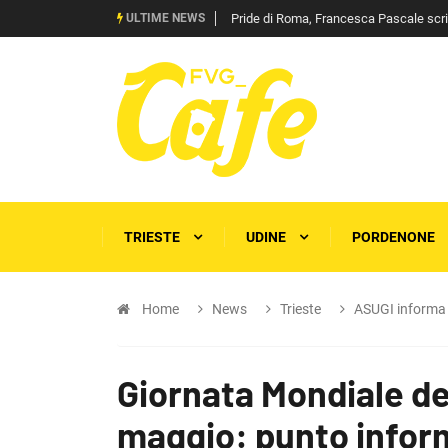
ULTIME NEWS
Pride di Roma, Francesca Pascale scrive 
TRIESTE
UDINE
PORDENONE
Home
News
Trieste
ASUGI informa
Giornata Mondiale del
maggio: punto inform