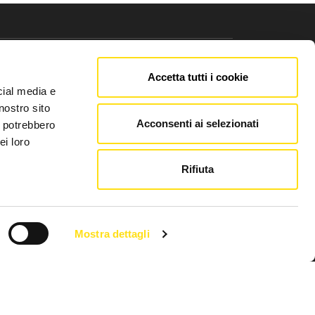
Accetta tutti i cookie
cial media e
nostro sito
Acconsenti ai selezionati
i potrebbero
Link utili
ei loro
Rifiuta
Chi siamo
Pubblicità FVG Cafe
Mostra dettagli
Privacy policy
Cookie Policy