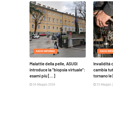
ASUGI INFORMA
ASUGI INF
Malattie della pelle, ASUGI
Invalidità 
introduce la “biopsia virtuale”:
cambia tut
esami più [...]
tornano le 
26 Maggio 2026
25 Maggio 