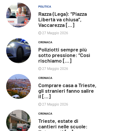
POLITICA
Razza (Lega): “Piazza
Libertà va chiusa”,
Vaccarezza [...]
27 Maggio 2026
CRONACA
Poliziotti sempre più
sotto pressione: “Così
rischiamo [...]
27 Maggio 2026
CRONACA
Comprare casa a Trieste,
gli stranieri fanno salire
il [...]
27 Maggio 2026
CRONACA
Trieste, estate di
cantieri nelle scuole: