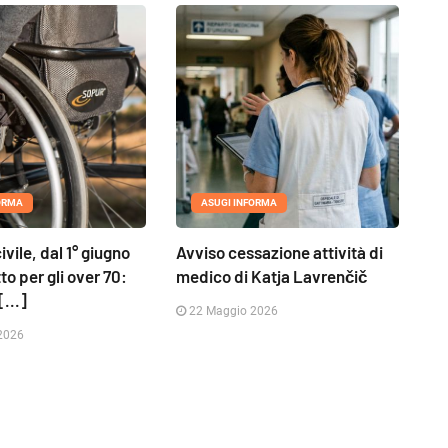
ORMA
ASUGI INFORMA
civile, dal 1° giugno
Avviso cessazione attività di
to per gli over 70:
medico di Katja Lavrenčič
[...]
22 Maggio 2026
2026