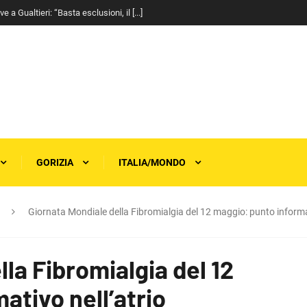
a Gualtieri: “Basta esclusioni, il [...]
GORIZIA
ITALIA/MONDO
Giornata Mondiale della Fibromialgia del 12 maggio: punto informa
la Fibromialgia del 12
ativo nell’atrio