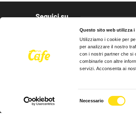
Seguici su
Questo sito web utilizza i
Utilizziamo i cookie per pe
per analizzare il nostro tra
con i nostri partner che si
FVG Cafe
combinarle con altre inform
servizi. Acconsenta ai nost
redazione@fvgcafe.it
commerciale@fvgcafe.it
Selezione
Necessario
adv@fvgcafe.it
del
consenso