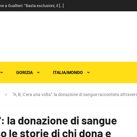
a Gualtieri: “Basta esclusioni, il [...]
GORIZIA
ITALIA/MONDO
"A, B, C'era una volta": la donazione di sangue raccontata attraverso
a": la donazione di sangue
 le storie di chi dona e