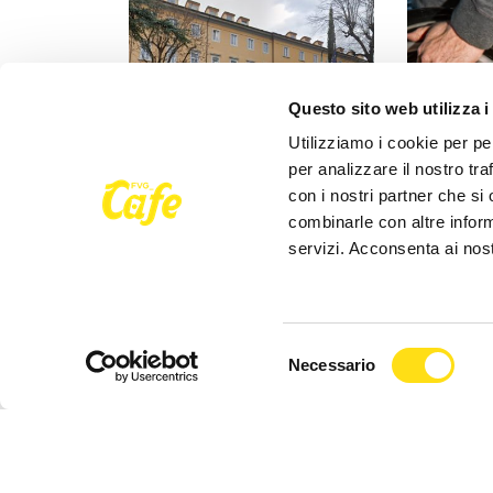
Questo sito web utilizza i
Utilizziamo i cookie per pe
per analizzare il nostro tra
con i nostri partner che si
ASUGI INFORMA
ASUGI INF
combinarle con altre inform
servizi. Acconsenta ai nost
Malattie della pelle, ASUGI
Invalidità 
introduce la “biopsia virtuale”:
cambia tut
esami più [...]
tornano le 
26 Maggio 2026
25 Maggio 
Selezione
Necessario
del
consenso