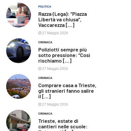
POLITICA
Razza (Lega): “Piazza
Libertà va chiusa”,
Vaccarezza [...]
27 Maggio 2026
CRONACA
Poliziotti sempre più
sotto pressione: “Così
rischiamo [...]
27 Maggio 2026
CRONACA
Comprare casa a Trieste,
gli stranieri fanno salire
il [...]
27 Maggio 2026
CRONACA
Trieste, estate di
cantieri nelle scuole: