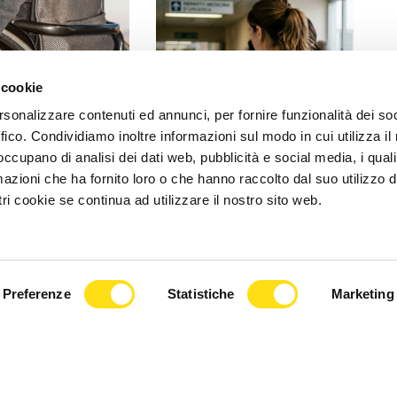
 cookie
rsonalizzare contenuti ed annunci, per fornire funzionalità dei so
ffico. Condividiamo inoltre informazioni sul modo in cui utilizza il 
 occupano di analisi dei dati web, pubblicità e social media, i qual
ORMA
ASUGI INFORMA
azioni che ha fornito loro o che hanno raccolto dal suo utilizzo d
ri cookie se continua ad utilizzare il nostro sito web.
civile, dal 1° giugno
Avviso cessazione attività di
to per gli over 70:
medico di Katja Lavrenčič
[...]
22 Maggio 2026
2026
Preferenze
Statistiche
Marketing