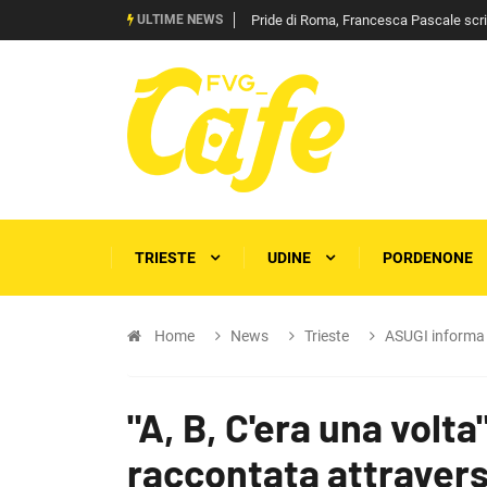
ULTIME NEWS
Pride di Roma, Francesca Pascale scrive 
TRIESTE
UDINE
PORDENONE
Home
News
Trieste
ASUGI informa
"A, B, C'era una volt
raccontata attraverso