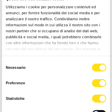
NEWS DELLA STESSA CATEGORIA
Utilizziamo i cookie per personalizzare contenuti ed
annunci, per fornire funzionalità dei social media e per
analizzare il nostro traffico. Condividiamo inoltre
informazioni sul modo in cui utilizza il nostro sito con i
nostri partner che si occupano di analisi dei dati web,
pubblicità e social media, i quali potrebbero combinarle
con altre informazioni che ha fornito loro o che hanno
raccolto dal suo utilizzo dei loro servizi. Acconsenta ai
CRONACA
CRONACA
nostri cookie se continua ad utilizzare il nostro sito web.
Selezione
Poliziotti sempre più sotto
Comprare casa a Trieste, gli
Necessario
del
pressione: “Così rischiamo di
stranieri fanno salire il
consenso
non trovare più [...]
mercato: “La città è [...]
27 Maggio 2026
27 Maggio 2026
Preferenze
Statistiche