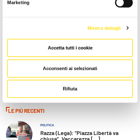
Marketing
CRONACA
CRONACA
Mostra dettagli
Trieste, estate di cantieri
Trieste Trasporti supera il
Accetta tutti i cookie
nelle scuole: “Interventi
Covid: “Biglietti e passeggeri
concentrati quando gli [...]
tornati ai livelli [...]
27 Maggio 2026
27 Maggio 2026
Acconsenti ai selezionati
Rifiuta
LE PIÙ RECENTI
POLITICA
Razza (Lega): “Piazza Libertà va
chiusa”, Vaccarezza [...]