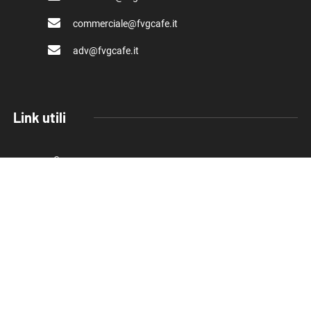
commerciale@fvgcafe.it
adv@fvgcafe.it
Link utili
Chi siamo
Pubblicità FVG Cafe
Privacy policy
Cookie Policy