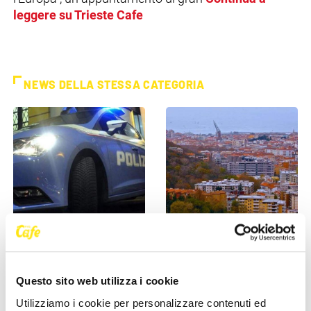
leggere su Trieste Cafe
NEWS DELLA STESSA CATEGORIA
CRONACA
CRONACA
Poliziotti sempre più sotto
Comprare casa a Trieste, gli
pressione: “Così rischiamo di
stranieri fanno salire il
Questo sito web utilizza i cookie
non trovare più [...]
mercato: “La città è [...]
Utilizziamo i cookie per personalizzare contenuti ed
27 Maggio 2026
27 Maggio 2026