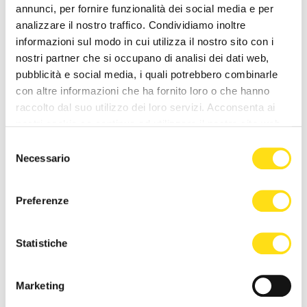
annunci, per fornire funzionalità dei social media e per
analizzare il nostro traffico. Condividiamo inoltre
informazioni sul modo in cui utilizza il nostro sito con i
nostri partner che si occupano di analisi dei dati web,
pubblicità e social media, i quali potrebbero combinarle
con altre informazioni che ha fornito loro o che hanno
raccolto dal suo utilizzo dei loro servizi. Acconsenta ai
nostri cookie se continua ad utilizzare il nostro sito web.
CRONACA
CRONACA
Selezione
Necessario
del
Trieste, estate di cantieri
Trieste Trasporti supera il
consenso
nelle scuole: “Interventi
Covid: “Biglietti e passeggeri
concentrati quando gli [...]
tornati ai livelli [...]
Preferenze
27 Maggio 2026
27 Maggio 2026
Statistiche
Marketing