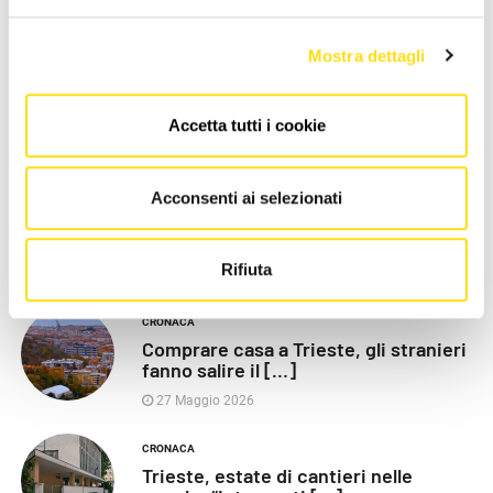
LE PIÙ RECENTI
Mostra dettagli
POLITICA
Razza (Lega): “Piazza Libertà va
chiusa”, Vaccarezza [...]
Accetta tutti i cookie
27 Maggio 2026
Acconsenti ai selezionati
CRONACA
Poliziotti sempre più sotto
pressione: “Così rischiamo [...]
Rifiuta
27 Maggio 2026
CRONACA
Comprare casa a Trieste, gli stranieri
fanno salire il [...]
27 Maggio 2026
CRONACA
Trieste, estate di cantieri nelle