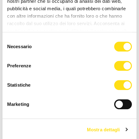
nostri partner che si occupano di analisi dei dati web,
27 Maggio 2026
27 Maggio 2026
pubblicità e social media, i quali potrebbero combinarle
con altre informazioni che ha fornito loro o che hanno
raccolto dal suo utilizzo dei loro servizi. Acconsenta ai
nostri cookie se continua ad utilizzare il nostro sito web.
Selezione
Necessario
del
consenso
Preferenze
CRONACA
CRONACA
Trieste, estate di cantieri
Trieste Trasporti supera il
Statistiche
nelle scuole: “Interventi
Covid: “Biglietti e passeggeri
concentrati quando gli [...]
tornati ai livelli [...]
Marketing
27 Maggio 2026
27 Maggio 2026
Mostra dettagli