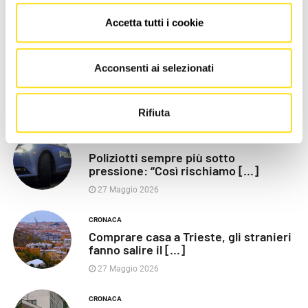
Accetta tutti i cookie
LE PIÙ RECENTI
POLITICA
Acconsenti ai selezionati
Razza (Lega): “Piazza Libertà va
chiusa”, Vaccarezza [...]
27 Maggio 2026
Rifiuta
CRONACA
Poliziotti sempre più sotto
pressione: “Così rischiamo [...]
27 Maggio 2026
CRONACA
Comprare casa a Trieste, gli stranieri
fanno salire il [...]
27 Maggio 2026
CRONACA