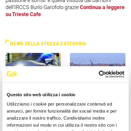
passione e sorrisi: è quella vissuta dai bambini
dell’IRCCS Burlo Garofolo grazie
Continua a leggere
su Trieste Cafe
NEWS DELLA STESSA CATEGORIA
Questo sito web utilizza i cookie
CRONACA
CRONACA
Utilizziamo i cookie per personalizzare contenuti ed
annunci, per fornire funzionalità dei social media e per
Poliziotti sempre più sotto
Comprare casa a Trieste, gli
analizzare il nostro traffico. Condividiamo inoltre
pressione: “Così rischiamo di
stranieri fanno salire il
informazioni sul modo in cui utilizza il nostro sito con i
non trovare più [...]
mercato: “La città è [...]