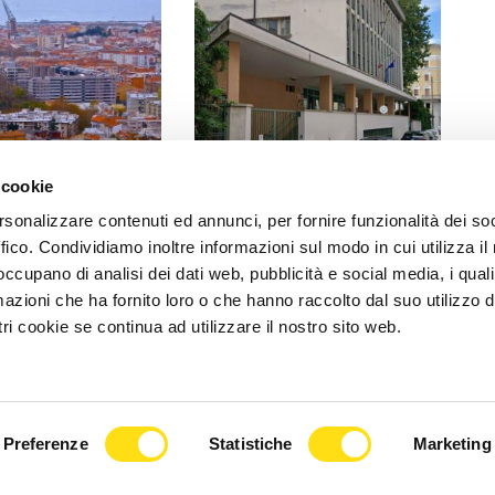
 cookie
CRONACA
rsonalizzare contenuti ed annunci, per fornire funzionalità dei so
asa a Trieste, gli
Trieste, estate di cantieri nelle
ffico. Condividiamo inoltre informazioni sul modo in cui utilizza il 
nno salire il
scuole: “Interventi concentrati
 occupano di analisi dei dati web, pubblicità e social media, i qual
a città è [...]
quando gli [...]
azioni che ha fornito loro o che hanno raccolto dal suo utilizzo d
ri cookie se continua ad utilizzare il nostro sito web.
2026
27 Maggio 2026
Preferenze
Statistiche
Marketing