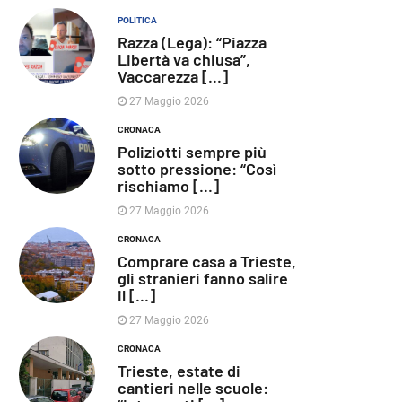
POLITICA
Razza (Lega): “Piazza
Libertà va chiusa”,
Vaccarezza [...]
27 Maggio 2026
CRONACA
Poliziotti sempre più
sotto pressione: “Così
rischiamo [...]
27 Maggio 2026
CRONACA
Comprare casa a Trieste,
gli stranieri fanno salire
il [...]
27 Maggio 2026
CRONACA
Trieste, estate di
cantieri nelle scuole: