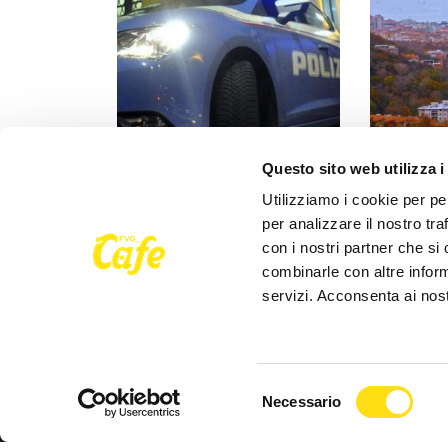
Questo sito web utilizza i
CRONACA
CRONACA
Utilizziamo i cookie per pe
Poliziotti sempre più sotto
Comprare c
per analizzare il nostro tra
pressione: “Così rischiamo di
stranieri fa
con i nostri partner che si
non trovare più [...]
mercato: “L
combinarle con altre inform
servizi. Acconsenta ai nost
27 Maggio 2026
27 Maggio 
Selezione
Necessario
del
consenso