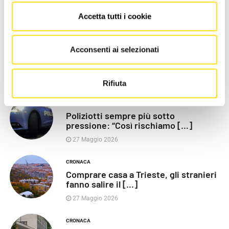
Accetta tutti i cookie
LE PIÙ RECENTI
POLITICA
Acconsenti ai selezionati
Razza (Lega): “Piazza Libertà va
chiusa”, Vaccarezza [...]
27 Maggio 2026
Rifiuta
CRONACA
Poliziotti sempre più sotto
pressione: “Così rischiamo [...]
27 Maggio 2026
CRONACA
Comprare casa a Trieste, gli stranieri
fanno salire il [...]
27 Maggio 2026
CRONACA