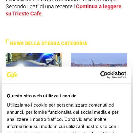
Secondo i dati di una recente i
Continua a leggere
su Trieste Cafe
NEWS DELLA STESSA CATEGORIA
Questo sito web utilizza i cookie
CRONACA
CRONACA
Utilizziamo i cookie per personalizzare contenuti ed
annunci, per fornire funzionalità dei social media e per
Poliziotti sempre più sotto
Comprare casa a Trieste, gli
analizzare il nostro traffico. Condividiamo inoltre
pressione: “Così rischiamo di
stranieri fanno salire il
informazioni sul modo in cui utilizza il nostro sito con i
non trovare più [...]
mercato: “La città è [...]