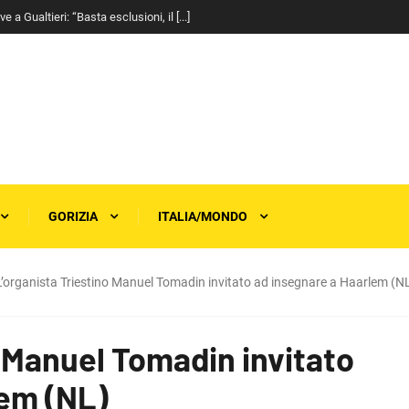
a Gualtieri: “Basta esclusioni, il [...]
GORIZIA
ITALIA/MONDO
L’organista Triestino Manuel Tomadin invitato ad insegnare a Haarlem (N
o Manuel Tomadin invitato
lem (NL)