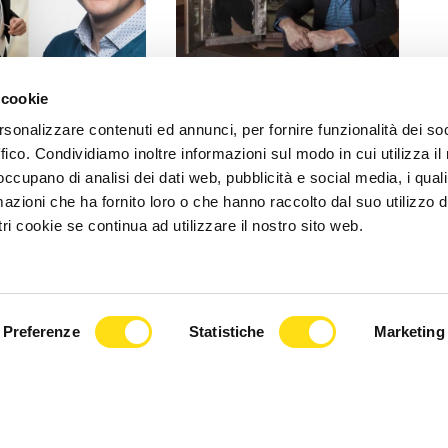
CULTURA
 cookie
chiller, Premio de
Domani nel Roseto del Parco
rsonalizzare contenuti ed annunci, per fornire funzionalità dei so
2026: premio
San Giovanni il terzo
ffico. Condividiamo inoltre informazioni sul modo in cui utilizza il 
un giovane [...]
appuntamento della rassegna
 occupano di analisi dei dati web, pubblicità e social media, i qual
[...]
azioni che ha fornito loro o che hanno raccolto dal suo utilizzo d
2026
ri cookie se continua ad utilizzare il nostro sito web.
21 Maggio 2026
Preferenze
Statistiche
Marketing