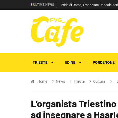
ULTIME NEWS
Pride di Roma, Francesca Pascale scrive 
TRIESTE
UDINE
PORDENONE
Home
News
Trieste
Cultura
L’organista Triestin
ad insegnare a Haar