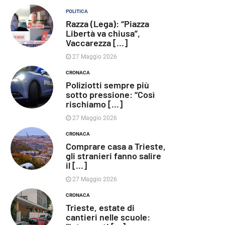
POLITICA
Razza (Lega): “Piazza
Libertà va chiusa”,
Vaccarezza [...]
27 Maggio 2026
CRONACA
Poliziotti sempre più
sotto pressione: “Così
rischiamo [...]
27 Maggio 2026
CRONACA
Comprare casa a Trieste,
gli stranieri fanno salire
il [...]
27 Maggio 2026
CRONACA
Trieste, estate di
cantieri nelle scuole: