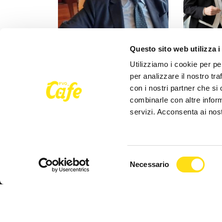
CULTURA
CULTURA
Questo sito web utilizza i
Il 28 maggio presentazione
Concorso S
Utilizziamo i cookie per pe
nuovo libro di Renato Romano
Banfield 
per analizzare il nostro tra
speciale a 
con i nostri partner che si
25 Maggio 2026
combinarle con altre inform
22 Maggio 
servizi. Acconsenta ai nost
Selezione
Necessario
del
consenso
Seguici su