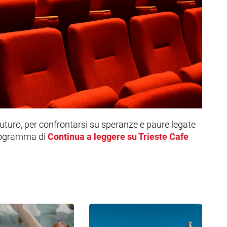
uturo, per confrontarsi su speranze e paure legate
 programma di
Continua a leggere su Trieste Cafe