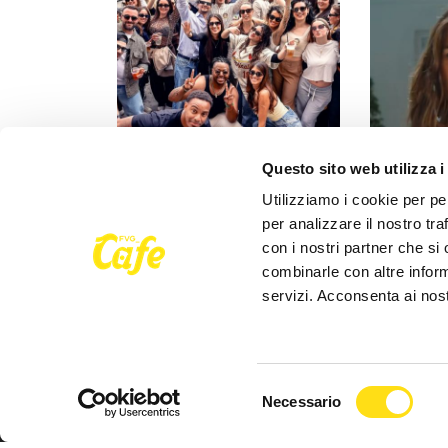
EVENTI
EVENTI
Questo sito web utilizza i
Trieste si sveglia a ritmo di
Clara porta
Utilizziamo i cookie per pe
musica: domenica torna il
mura della s
per analizzare il nostro tra
Morning Club in piazza [...]
concerto al
con i nostri partner che si
combinarle con altre inform
27 Maggio 2026
27 Maggio 
servizi. Acconsenta ai nost
Selezione
Necessario
del
consenso