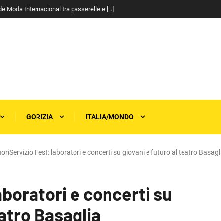
a Gualtieri: “Basta esclusioni, il [...]
GORIZIA
ITALIA/MONDO
oriServizio Fest: laboratori e concerti su giovani e futuro al teatro Basagl
aboratori e concerti su
eatro Basaglia