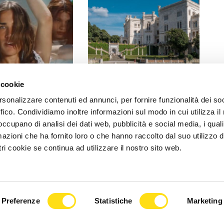
EVENTI
 cookie
 il suo pop tra le
"Il Rossetti a Miramare", le
rsonalizzare contenuti ed annunci, per fornire funzionalità dei so
toria: l’11 luglio il
collezioni egizie di
ffico. Condividiamo inoltre informazioni sul modo in cui utilizza il 
 [...]
Massimiliano ispirano [...]
 occupano di analisi dei dati web, pubblicità e social media, i qual
azioni che ha fornito loro o che hanno raccolto dal suo utilizzo d
2026
27 Maggio 2026
ri cookie se continua ad utilizzare il nostro sito web.
Preferenze
Statistiche
Marketing