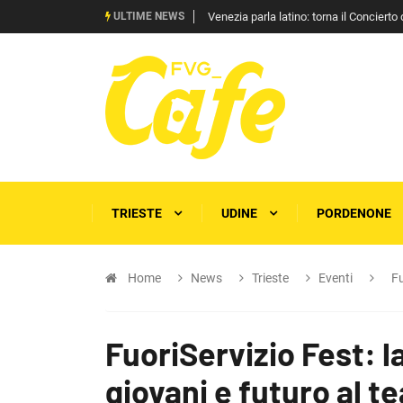
ULTIME NEWS
Pride di Roma, Francesca Pascale scrive 
TRIESTE
UDINE
PORDENONE
Home
News
Trieste
Eventi
Fu
FuoriServizio Fest: l
giovani e futuro al t