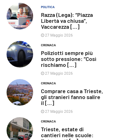
POLITICA
Razza (Lega): “Piazza
Libertà va chiusa”,
Vaccarezza [...]
27 Maggio 2026
CRONACA
Poliziotti sempre più
sotto pressione: “Così
rischiamo [...]
27 Maggio 2026
CRONACA
Comprare casa a Trieste,
gli stranieri fanno salire
il [...]
27 Maggio 2026
CRONACA
Trieste, estate di
cantieri nelle scuole: