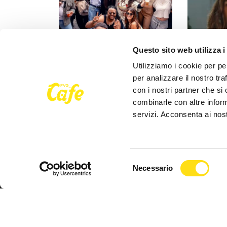
Questo sito web utilizza i
EVENTI
EVENTI
Utilizziamo i cookie per pe
Trieste si sveglia a ritmo di
Clara porta
per analizzare il nostro tra
musica: domenica torna il
mura della s
con i nostri partner che si
Morning Club in piazza [...]
concerto al
combinarle con altre inform
servizi. Acconsenta ai nost
27 Maggio 2026
27 Maggio 
Selezione
Necessario
del
consenso
Seguici su