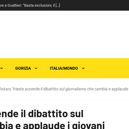
a Gualtieri: “Basta esclusioni, il [...]
GORIZIA
ITALIA/MONDO
 Rotary Trieste accende il dibattito sul giornalismo che cambia e applaude i
nde il dibattito sul
ia e applaude i giovani