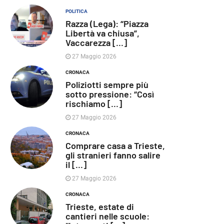
POLITICA
Razza (Lega): “Piazza
Libertà va chiusa”,
Vaccarezza [...]
27 Maggio 2026
CRONACA
Poliziotti sempre più
sotto pressione: “Così
rischiamo [...]
27 Maggio 2026
CRONACA
Comprare casa a Trieste,
gli stranieri fanno salire
il [...]
27 Maggio 2026
CRONACA
Trieste, estate di
cantieri nelle scuole: