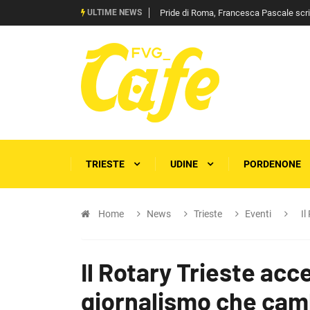
ULTIME NEWS
Pride di Roma, Francesca Pascale scrive 
TRIESTE
UDINE
PORDENONE
Home
News
Trieste
Eventi
Il
Il Rotary Trieste acce
giornalismo che camb