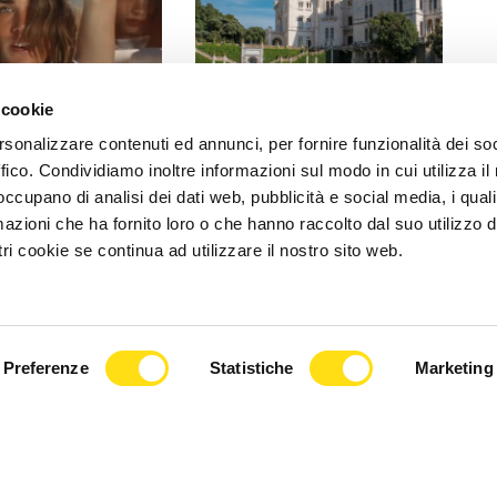
 cookie
EVENTI
rsonalizzare contenuti ed annunci, per fornire funzionalità dei so
 il suo pop tra le
"Il Rossetti a Miramare", le
ffico. Condividiamo inoltre informazioni sul modo in cui utilizza il 
toria: l’11 luglio il
collezioni egizie di
 occupano di analisi dei dati web, pubblicità e social media, i qual
 [...]
Massimiliano ispirano [...]
azioni che ha fornito loro o che hanno raccolto dal suo utilizzo d
ri cookie se continua ad utilizzare il nostro sito web.
2026
27 Maggio 2026
Preferenze
Statistiche
Marketing