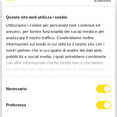
27 Maggio 2026
27 Maggio 2026
Questo sito web utilizza i cookie
Utilizziamo i cookie per personalizzare contenuti ed
annunci, per fornire funzionalità dei social media e per
analizzare il nostro traffico. Condividiamo inoltre
informazioni sul modo in cui utilizza il nostro sito con i
nostri partner che si occupano di analisi dei dati web,
pubblicità e social media, i quali potrebbero combinarle
EVENTI
EVENTI
con altre informazioni che ha fornito loro o che hanno
raccolto dal suo utilizzo dei loro servizi. Acconsenta ai
"Il Rossetti a Miramare", le
Proposta di matrimonio da
nostri cookie se continua ad utilizzare il nostro sito web.
collezioni egizie di
sogno a Miramare: le note di
Massimiliano ispirano [...]
MissMas trasformano il [...]
Selezione
Necessario
27 Maggio 2026
27 Maggio 2026
del
consenso
Preferenze