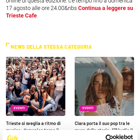
online di questa edizione: c’è tempo fino a domenica
17 agosto alle ore 24.00&nbs
Continua a leggere su
Trieste Cafe
NEWS DELLA STESSA CATEGORIA
EVENTI
EVENTI
Trieste si sveglia a ritmo di
Clara porta il suo pop tra le
musica: domenica torna il
mura della storia: l’11 luglio il
Morning Club in piazza [...]
concerto al [...]