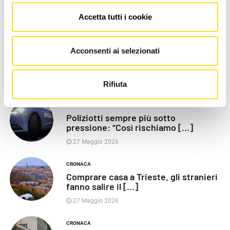
Accetta tutti i cookie
LE PIÙ RECENTI
POLITICA
Acconsenti ai selezionati
Razza (Lega): “Piazza Libertà va
chiusa”, Vaccarezza [...]
27 Maggio 2026
Rifiuta
CRONACA
Poliziotti sempre più sotto
pressione: “Così rischiamo [...]
27 Maggio 2026
CRONACA
Comprare casa a Trieste, gli stranieri
fanno salire il [...]
27 Maggio 2026
CRONACA