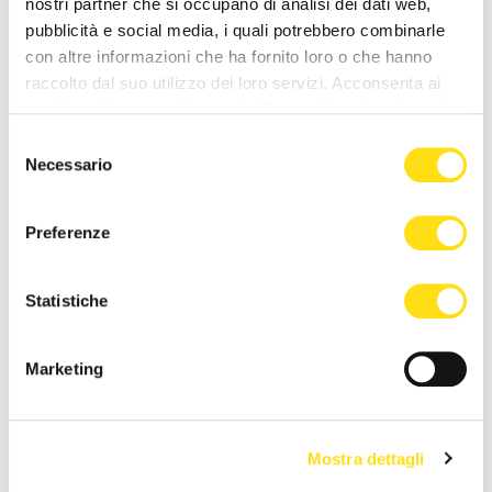
nostri partner che si occupano di analisi dei dati web,
27 Maggio 2026
27 Maggio 2026
pubblicità e social media, i quali potrebbero combinarle
con altre informazioni che ha fornito loro o che hanno
raccolto dal suo utilizzo dei loro servizi. Acconsenta ai
nostri cookie se continua ad utilizzare il nostro sito web.
Selezione
Necessario
del
consenso
Preferenze
EVENTI
EVENTI
"Il Rossetti a Miramare", le
Proposta di matrimonio da
Statistiche
collezioni egizie di
sogno a Miramare: le note di
Massimiliano ispirano [...]
MissMas trasformano il [...]
Marketing
27 Maggio 2026
27 Maggio 2026
Mostra dettagli