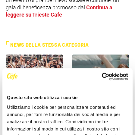
un evento di grande rilievo sociale e culturale: un
gala di beneficenza promosso dal
Continua a
leggere su Trieste Cafe
NEWS DELLA STESSA CATEGORIA
Questo sito web utilizza i cookie
EVENTI
EVENTI
Utilizziamo i cookie per personalizzare contenuti ed
annunci, per fornire funzionalità dei social media e per
Trieste si sveglia a ritmo di
Clara porta il suo pop tra le
analizzare il nostro traffico. Condividiamo inoltre
musica: domenica torna il
mura della storia: l’11 luglio il
informazioni sul modo in cui utilizza il nostro sito con i
Morning Club in piazza [...]
concerto al [...]