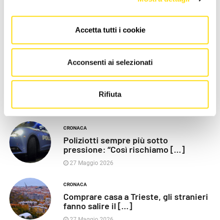
Accetta tutti i cookie
LE PIÙ RECENTI
Acconsenti ai selezionati
POLITICA
Razza (Lega): “Piazza Libertà va
chiusa”, Vaccarezza [...]
Rifiuta
27 Maggio 2026
CRONACA
Poliziotti sempre più sotto
pressione: “Così rischiamo [...]
27 Maggio 2026
CRONACA
Comprare casa a Trieste, gli stranieri
fanno salire il [...]
27 Maggio 2026