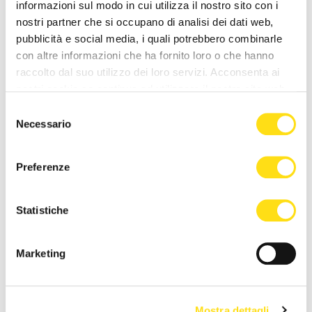
a dimora nuovi alberi in
valori di ozono fino al 30
informazioni sul modo in cui utilizza il nostro sito con i
Piazzale Rosmini
maggio: le direttive
nostri partner che si occupano di analisi dei dati web,
sanitarie [...]
27 Maggio 2026
pubblicità e social media, i quali potrebbero combinarle
27 Maggio 2026
con altre informazioni che ha fornito loro o che hanno
raccolto dal suo utilizzo dei loro servizi. Acconsenta ai
nostri cookie se continua ad utilizzare il nostro sito web.
Selezione
Necessario
del
consenso
Preferenze
IL COMUNE INFORMA
IL COMUNE INFORMA
Statistiche
Superamento del valore
Presentata la 58ª Barcolana,
obiettivo di ozono a Trieste,
Dipiazza: “La Barcolana è
Marketing
le raccomandazioni del [...]
motivo di orgoglio [...]
27 Maggio 2026
27 Maggio 2026
Mostra dettagli