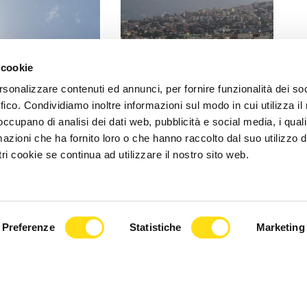
 INFORMA
IL COMUNE INFORMA
 cookie
ramento dei valori
Superamento del valore
rsonalizzare contenuti ed annunci, per fornire funzionalità dei so
no al 30 maggio: le
obiettivo di ozono a Trieste, le
ffico. Condividiamo inoltre informazioni sul modo in cui utilizza il 
anitarie [...]
raccomandazioni del [...]
 occupano di analisi dei dati web, pubblicità e social media, i qual
azioni che ha fornito loro o che hanno raccolto dal suo utilizzo d
2026
27 Maggio 2026
ri cookie se continua ad utilizzare il nostro sito web.
Preferenze
Statistiche
Marketing