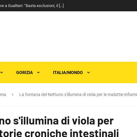
a Gualtieri: “Basta esclusioni, il [...]
GORIZIA
ITALIA/MONDO
rma
La fontana del Nettuno s'illumina di viola per le malattie infiam
o s'illumina di viola per
orie croniche intestinali