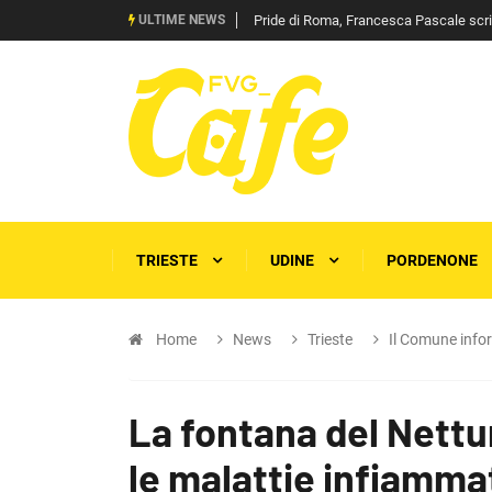
ULTIME NEWS
Pride di Roma, Francesca Pascale scrive 
TRIESTE
UDINE
PORDENONE
Home
News
Trieste
Il Comune info
La fontana del Nettun
le malattie infiammat