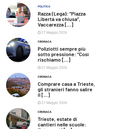
POLITICA
Razza (Lega): “Piazza
Libertà va chiusa”,
Vaccarezza [...]
27 Maggio 2026
CRONACA
Poliziotti sempre più
sotto pressione: “Così
rischiamo [...]
27 Maggio 2026
CRONACA
Comprare casa a Trieste,
gli stranieri fanno salire
il [...]
27 Maggio 2026
CRONACA
Trieste, estate di
cantieri nelle scuole: