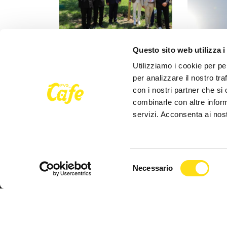
IL COMUNE INFORMA
IL COMUNE
Questo sito web utilizza i
"Rai coltiva il futuro", messi a
Lieve supe
Utilizziamo i cookie per pe
dimora nuovi alberi in Piazzale
di ozono fi
per analizzare il nostro tra
Rosmini
direttive s
con i nostri partner che si
combinarle con altre inform
27 Maggio 2026
27 Maggio 
servizi. Acconsenta ai nost
Selezione
Necessario
del
consenso
Seguici su