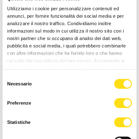
Utilizziamo i cookie per personalizzare contenuti ed
annunci, per fornire funzionalità dei social media e per
analizzare il nostro traffico. Condividiamo inoltre
informazioni sul modo in cui utilizza il nostro sito con i
IL COMUNE INFORMA
IL COMUNE INFORMA
nostri partner che si occupano di analisi dei dati web,
pubblicità e social media, i quali potrebbero combinarle
"Rai coltiva il futuro", messi
Lieve superamento dei
con altre informazioni che ha fornito loro o che hanno
a dimora nuovi alberi in
valori di ozono fino al 30
raccolto dal suo utilizzo dei loro servizi. Acconsenta ai
Piazzale Rosmini
maggio: le direttive
nostri cookie se continua ad utilizzare il nostro sito web.
sanitarie [...]
27 Maggio 2026
Selezione
27 Maggio 2026
Necessario
del
consenso
Preferenze
Statistiche