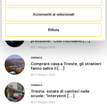
POLITICA
Razza (Lega): “Piazza Libertà va
chiusa”, Vaccarezza [...]
Acconsenti ai selezionati
27 Maggio 2026
Rifiuta
CRONACA
Poliziotti sempre più sotto
pressione: “Così rischiamo [...]
27 Maggio 2026
CRONACA
Comprare casa a Trieste, gli stranieri
fanno salire il [...]
27 Maggio 2026
CRONACA
Trieste, estate di cantieri nelle
scuole: “Interventi [...]
27 Maggio 2026