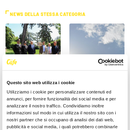
NEWS DELLA STESSA CATEGORIA
IL COMUNE INFORMA
IL COMUNE INFORMA
Questo sito web utilizza i cookie
"Rai coltiva il futuro", messi
Lieve superamento dei
a dimora nuovi alberi in
valori di ozono fino al 30
Utilizziamo i cookie per personalizzare contenuti ed
Piazzale Rosmini
maggio: le direttive
annunci, per fornire funzionalità dei social media e per
sanitarie [...]
analizzare il nostro traffico. Condividiamo inoltre
27 Maggio 2026
informazioni sul modo in cui utilizza il nostro sito con i
27 Maggio 2026
nostri partner che si occupano di analisi dei dati web,
pubblicità e social media, i quali potrebbero combinarle