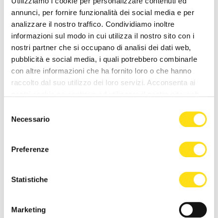
Utilizziamo i cookie per personalizzare contenuti ed
annunci, per fornire funzionalità dei social media e per
analizzare il nostro traffico. Condividiamo inoltre
informazioni sul modo in cui utilizza il nostro sito con i
nostri partner che si occupano di analisi dei dati web,
pubblicità e social media, i quali potrebbero combinarle
con altre informazioni che ha fornito loro o che hanno
raccolto dal suo utilizzo dei loro servizi. Acconsenta ai
nostri cookie se continua ad utilizzare il nostro sito web.
POLITICA
POLITICA
Selezione
Necessario
“La Minaccia di Allah” di
Bandiere rosse a Santa
del
Anna Cisint a Gorizia per un
Croce, il PD attacca
consenso
evento dedicato alla [...]
Dipiazza: “Memoria storica
Preferenze
non va [...]
27 Maggio 2026
27 Maggio 2026
Statistiche
Marketing