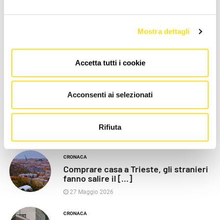
LE PIÙ RECENTI
Mostra dettagli
POLITICA
Razza (Lega): “Piazza Libertà va
Accetta tutti i cookie
chiusa”, Vaccarezza [...]
27 Maggio 2026
Acconsenti ai selezionati
CRONACA
Poliziotti sempre più sotto
pressione: “Così rischiamo [...]
Rifiuta
27 Maggio 2026
CRONACA
Comprare casa a Trieste, gli stranieri
fanno salire il [...]
27 Maggio 2026
CRONACA