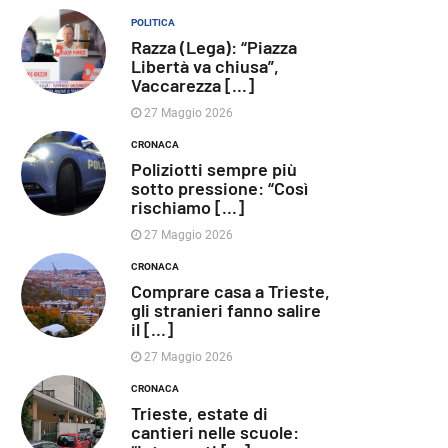
POLITICA
Razza (Lega): “Piazza
Libertà va chiusa”,
Vaccarezza [...]
27 Maggio 2026
CRONACA
Poliziotti sempre più
sotto pressione: “Così
rischiamo [...]
27 Maggio 2026
CRONACA
Comprare casa a Trieste,
gli stranieri fanno salire
il [...]
27 Maggio 2026
CRONACA
Trieste, estate di
cantieri nelle scuole: