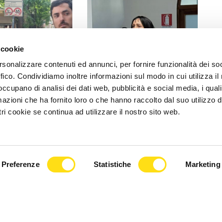
 cookie
rsonalizzare contenuti ed annunci, per fornire funzionalità dei so
ffico. Condividiamo inoltre informazioni sul modo in cui utilizza il 
 occupano di analisi dei dati web, pubblicità e social media, i qual
POLITICA
azioni che ha fornito loro o che hanno raccolto dal suo utilizzo d
ri cookie se continua ad utilizzare il nostro sito web.
 al ricordo Grilz,
“La Minaccia di Allah” di Anna
one attacca: "La
Cisint a Gorizia per un evento
a scappa dal [...]
dedicato alla [...]
2026
27 Maggio 2026
Preferenze
Statistiche
Marketing