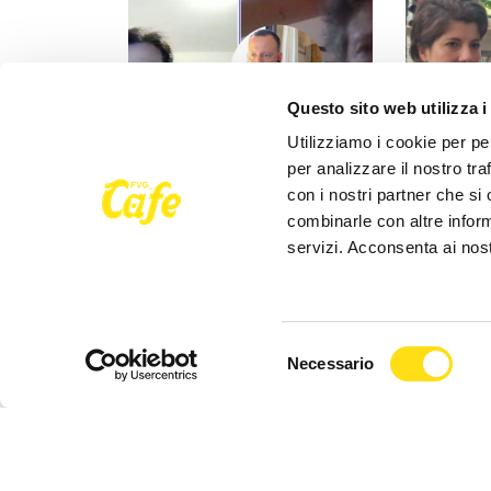
Questo sito web utilizza i
Utilizziamo i cookie per pe
per analizzare il nostro tra
con i nostri partner che si
POLITICA
POLITICA
combinarle con altre inform
servizi. Acconsenta ai nost
Razza (Lega): “Piazza Libertà
Aggressione
va chiusa”, Vaccarezza
l'opposizi
(Adesso Trieste): [...]
maggioranz
27 Maggio 2026
27 Maggio 
Selezione
Necessario
del
consenso