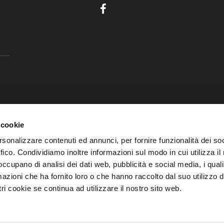
 cookie
rsonalizzare contenuti ed annunci, per fornire funzionalità dei so
ffico. Condividiamo inoltre informazioni sul modo in cui utilizza il 
 occupano di analisi dei dati web, pubblicità e social media, i qual
azioni che ha fornito loro o che hanno raccolto dal suo utilizzo d
ri cookie se continua ad utilizzare il nostro sito web.
© 2026, FVG Cafe. Tutti i diritti riservati.
e iscritta presso il Tribunale di Trieste – Numero registrazione 17/2018 de