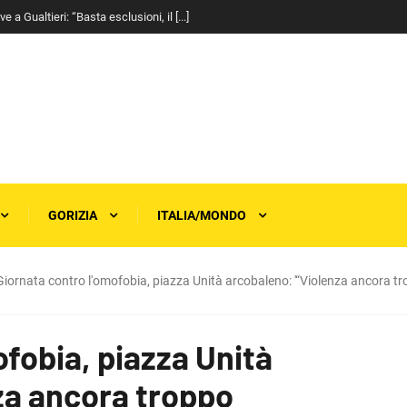
a Gualtieri: “Basta esclusioni, il [...]
GORIZIA
ITALIA/MONDO
Giornata contro l'omofobia, piazza Unità arcobaleno: '“Violenza ancora t
ofobia, piazza Unità
za ancora troppo