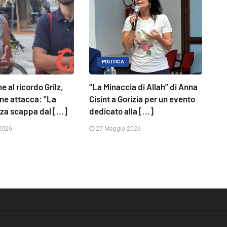
POLITICA
 al ricordo Grilz,
“La Minaccia di Allah” di Anna
one attacca: "La
Cisint a Gorizia per un evento
a scappa dal [...]
dedicato alla [...]
2026
27 Maggio 2026