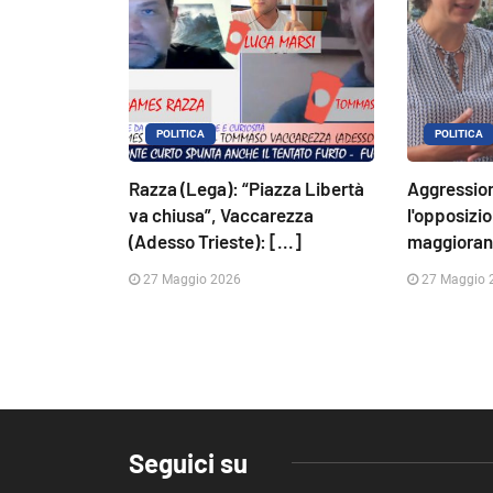
POLITICA
POLITICA
Razza (Lega): “Piazza Libertà
Aggressione
va chiusa”, Vaccarezza
l'opposizi
(Adesso Trieste): [...]
maggioranz
27 Maggio 2026
27 Maggio 
Seguici su