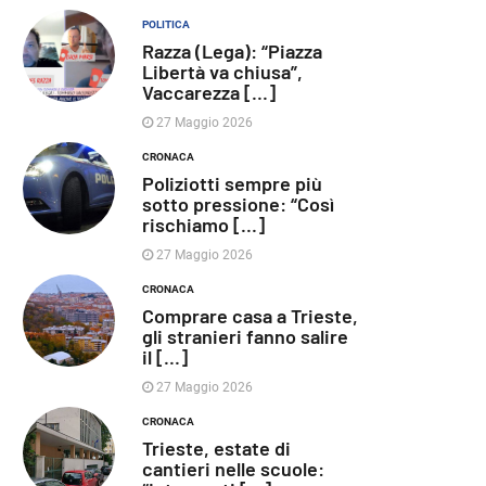
POLITICA
Razza (Lega): “Piazza
Libertà va chiusa”,
Vaccarezza [...]
27 Maggio 2026
CRONACA
Poliziotti sempre più
sotto pressione: “Così
rischiamo [...]
27 Maggio 2026
CRONACA
Comprare casa a Trieste,
gli stranieri fanno salire
il [...]
27 Maggio 2026
CRONACA
Trieste, estate di
cantieri nelle scuole: