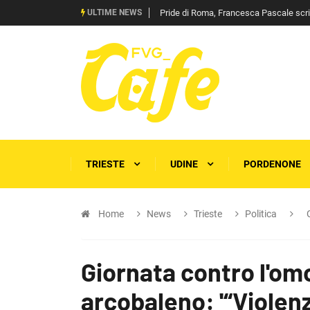
ULTIME NEWS
Pride di Roma, Francesca Pascale scrive 
TRIESTE
UDINE
PORDENONE
Home
News
Trieste
Politica
Giornata contro l'om
arcobaleno: '“Violen