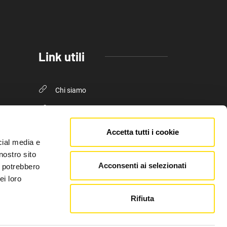
Link utili
Chi siamo
Pubblicità FVG Cafe
Privacy policy
Accetta tutti i cookie
cial media e
Cookie Policy
nostro sito
Acconsenti ai selezionati
i potrebbero
ei loro
Rifiuta
l 10 luglio 2018 - 2266/2018 V.G. Direttore Luca Marsi.