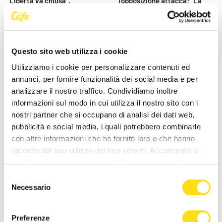
Libertà va chiusa”,
l'opposizione attacca: "La
Vaccarezza (Adesso
maggioranza scappa dal [...]
Trieste): [...]
27 Maggio 2026
27 Maggio 2026
Questo sito web utilizza i cookie
Utilizziamo i cookie per personalizzare contenuti ed
annunci, per fornire funzionalità dei social media e per
analizzare il nostro traffico. Condividiamo inoltre
informazioni sul modo in cui utilizza il nostro sito con i
nostri partner che si occupano di analisi dei dati web,
pubblicità e social media, i quali potrebbero combinarle
POLITICA
POLITICA
con altre informazioni che ha fornito loro o che hanno
raccolto dal suo utilizzo dei loro servizi. Acconsenta ai
“La Minaccia di Allah” di
Bandiere rosse a Santa
nostri cookie se continua ad utilizzare il nostro sito web.
Anna Cisint a Gorizia per un
Croce, il PD attacca
Selezione
evento dedicato alla [...]
Dipiazza: “Memoria storica
Necessario
del
non va [...]
27 Maggio 2026
consenso
27 Maggio 2026
Preferenze