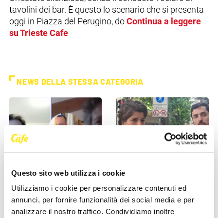
tavolini dei bar. È questo lo scenario che si presenta
oggi in Piazza del Perugino, do
Continua a leggere
su Trieste Cafe
NEWS DELLA STESSA CATEGORIA
Questo sito web utilizza i cookie
POLITICA
POLITICA
Utilizziamo i cookie per personalizzare contenuti ed
annunci, per fornire funzionalità dei social media e per
Razza (Lega): “Piazza
Aggressione al ricordo Grilz,
Libertà va chiusa”,
l'opposizione attacca: "La
analizzare il nostro traffico. Condividiamo inoltre