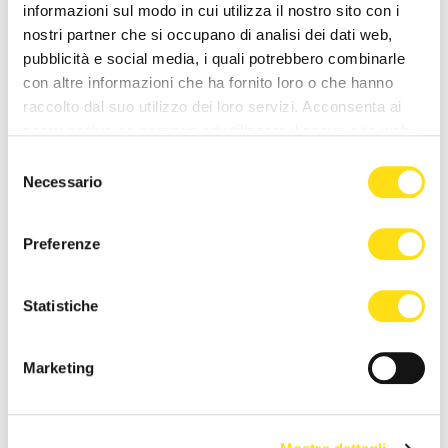
Vaccarezza (Adesso
maggioranza scappa dal [...]
informazioni sul modo in cui utilizza il nostro sito con i
Trieste): [...]
nostri partner che si occupano di analisi dei dati web,
27 Maggio 2026
pubblicità e social media, i quali potrebbero combinarle
27 Maggio 2026
con altre informazioni che ha fornito loro o che hanno
raccolto dal suo utilizzo dei loro servizi. Acconsenta ai
nostri cookie se continua ad utilizzare il nostro sito web.
Selezione
Necessario
del
consenso
Preferenze
POLITICA
POLITICA
Statistiche
“La Minaccia di Allah” di
Bandiere rosse a Santa
Anna Cisint a Gorizia per un
Croce, il PD attacca
evento dedicato alla [...]
Dipiazza: “Memoria storica
Marketing
non va [...]
27 Maggio 2026
27 Maggio 2026