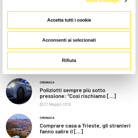
Mostra dettagli
Accetta tutti i cookie
LE PIÙ RECENTI
Acconsenti ai selezionati
POLITICA
Razza (Lega): “Piazza Libertà va
chiusa”, Vaccarezza [...]
Rifiuta
27 Maggio 2026
CRONACA
Poliziotti sempre più sotto
pressione: “Così rischiamo [...]
27 Maggio 2026
CRONACA
Comprare casa a Trieste, gli stranieri
fanno salire il [...]