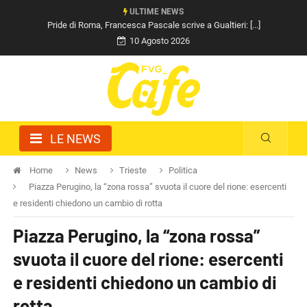
ULTIME NEWS
Pride di Roma, Francesca Pascale scrive a Gualtieri: [...]
10 Agosto 2026
LE NEWS
Home
News
Trieste
Politica
Piazza Perugino, la “zona rossa” svuota il cuore del rione: esercenti
e residenti chiedono un cambio di rotta
Piazza Perugino, la “zona rossa”
svuota il cuore del rione: esercenti
e residenti chiedono un cambio di
rotta