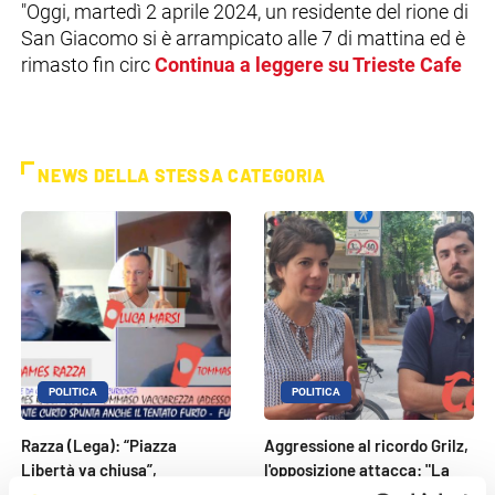
"Oggi, martedì 2 aprile 2024, un residente del rione di
San Giacomo si è arrampicato alle 7 di mattina ed è
rimasto fin circ
Continua a leggere su Trieste Cafe
NEWS DELLA STESSA CATEGORIA
POLITICA
POLITICA
Razza (Lega): “Piazza
Aggressione al ricordo Grilz,
Libertà va chiusa”,
l'opposizione attacca: "La
Vaccarezza (Adesso
maggioranza scappa dal [...]