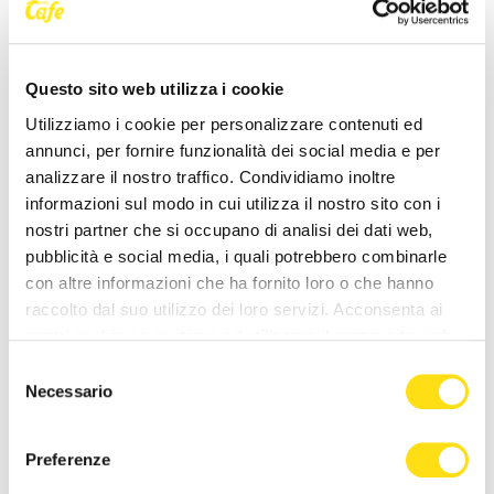
Trieste): [...]
27 Maggio 2026
27 Maggio 2026
Questo sito web utilizza i cookie
Utilizziamo i cookie per personalizzare contenuti ed
annunci, per fornire funzionalità dei social media e per
analizzare il nostro traffico. Condividiamo inoltre
informazioni sul modo in cui utilizza il nostro sito con i
nostri partner che si occupano di analisi dei dati web,
pubblicità e social media, i quali potrebbero combinarle
POLITICA
POLITICA
con altre informazioni che ha fornito loro o che hanno
raccolto dal suo utilizzo dei loro servizi. Acconsenta ai
“La Minaccia di Allah” di
Bandiere rosse a Santa
nostri cookie se continua ad utilizzare il nostro sito web.
Anna Cisint a Gorizia per un
Croce, il PD attacca
Selezione
evento dedicato alla [...]
Dipiazza: “Memoria storica
Necessario
del
non va [...]
27 Maggio 2026
consenso
27 Maggio 2026
Preferenze