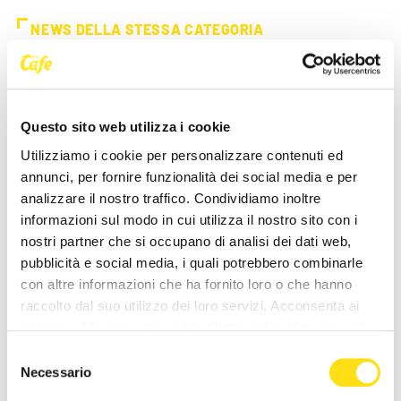
NEWS DELLA STESSA CATEGORIA
Questo sito web utilizza i cookie
Utilizziamo i cookie per personalizzare contenuti ed
annunci, per fornire funzionalità dei social media e per
analizzare il nostro traffico. Condividiamo inoltre
SEGNALAZIONI
SEGNALAZIONI
informazioni sul modo in cui utilizza il nostro sito con i
nostri partner che si occupano di analisi dei dati web,
Trieste, allarme viabilità in
Cane smarrito a Cattinara:
pubblicità e social media, i quali potrebbero combinarle
via Costalunga: “Slalom tra
appello per ritrovare Dea
con altre informazioni che ha fornito loro o che hanno
auto parcheggiate e [...]
19 Maggio 2026
raccolto dal suo utilizzo dei loro servizi. Acconsenta ai
25 Maggio 2026
nostri cookie se continua ad utilizzare il nostro sito web.
Selezione
Necessario
del
consenso