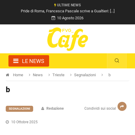
ULTIME NEWS
Pride di Roma, Francesca Pascale scrive a Gualtieri: [...]
10 Agosto 2026
LE NEWS
Home
News
Trieste
Segnalazioni
b
b
Redazione
Condividi sui social
SEGNALAZIONI
10 Ottobre 2025