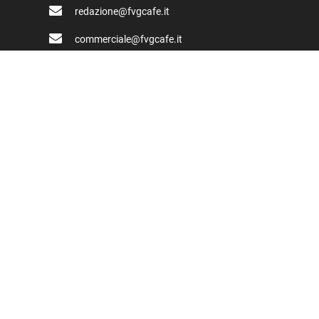
redazione@fvgcafe.it
commerciale@fvgcafe.it
adv@fvgcafe.it
Link utili
Chi siamo
Pubblicità FVG Cafe
Privacy policy
Cookie Policy