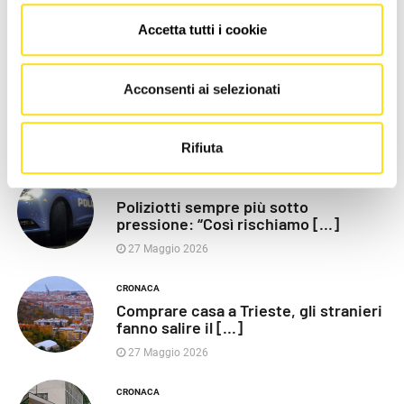
Accetta tutti i cookie
LE PIÙ RECENTI
POLITICA
Acconsenti ai selezionati
Razza (Lega): “Piazza Libertà va
chiusa”, Vaccarezza [...]
27 Maggio 2026
Rifiuta
CRONACA
Poliziotti sempre più sotto
pressione: “Così rischiamo [...]
27 Maggio 2026
CRONACA
Comprare casa a Trieste, gli stranieri
fanno salire il [...]
27 Maggio 2026
CRONACA