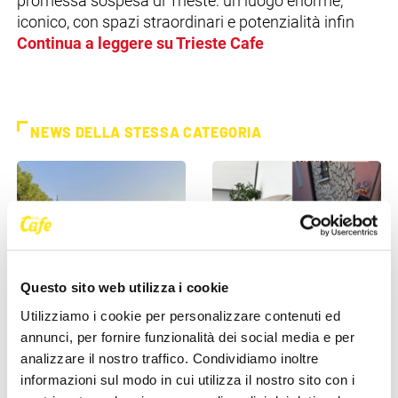
promessa sospesa di Trieste: un luogo enorme,
iconico, con spazi straordinari e potenzialità infin
Continua a leggere su Trieste Cafe
NEWS DELLA STESSA CATEGORIA
Questo sito web utilizza i cookie
SEGNALAZIONI
SEGNALAZIONI
Utilizziamo i cookie per personalizzare contenuti ed
annunci, per fornire funzionalità dei social media e per
Trieste, allarme viabilità in
Cane smarrito a Cattinara:
analizzare il nostro traffico. Condividiamo inoltre
via Costalunga: “Slalom tra
appello per ritrovare Dea
informazioni sul modo in cui utilizza il nostro sito con i
auto parcheggiate e [...]
19 Maggio 2026