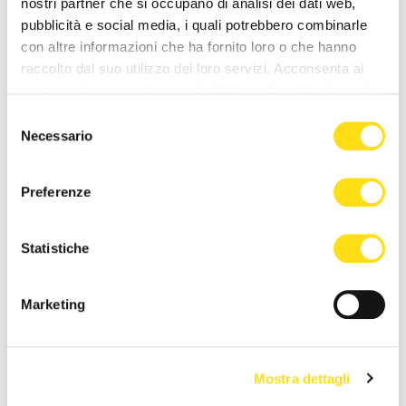
nostri partner che si occupano di analisi dei dati web,
25 Maggio 2026
pubblicità e social media, i quali potrebbero combinarle
con altre informazioni che ha fornito loro o che hanno
raccolto dal suo utilizzo dei loro servizi. Acconsenta ai
nostri cookie se continua ad utilizzare il nostro sito web.
Selezione
Necessario
del
consenso
Preferenze
SEGNALAZIONI
SEGNALAZIONI
“Trecento persone bloccano
Emirati Arabi Uniti sventano
Statistiche
una città”: lo sfogo di un
traffico di armi legato al
triestino dopo il [...]
conflitto sudanese: 13 [...]
Marketing
19 Maggio 2026
03 Maggio 2026
Mostra dettagli