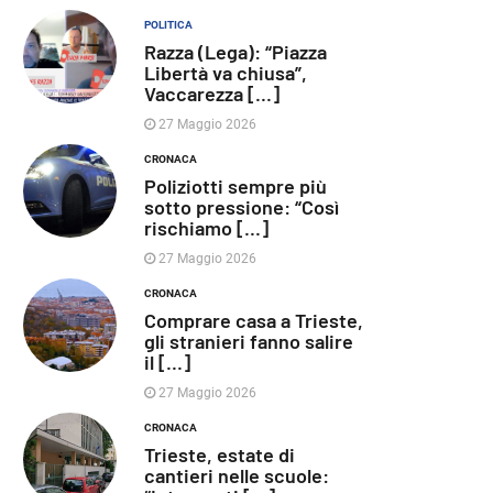
POLITICA
Razza (Lega): “Piazza
Libertà va chiusa”,
Vaccarezza [...]
27 Maggio 2026
CRONACA
Poliziotti sempre più
sotto pressione: “Così
rischiamo [...]
27 Maggio 2026
CRONACA
Comprare casa a Trieste,
gli stranieri fanno salire
il [...]
27 Maggio 2026
CRONACA
Trieste, estate di
cantieri nelle scuole: