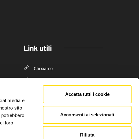
Link utili
Chi siamo
Pubblicità FVG Cafe
Privacy policy
Accetta tutti i cookie
cial media e
Cookie Policy
nostro sito
Acconsenti ai selezionati
i potrebbero
ei loro
Rifiuta