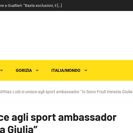
a Gualtieri: “Basta esclusioni, il [...]
GORIZIA
ITALIA/MONDO
tthias Lodi si unisce agli sport ambassador “Io Sono Friuli Venezia Giulia
sce agli sport ambassador
a Giulia”