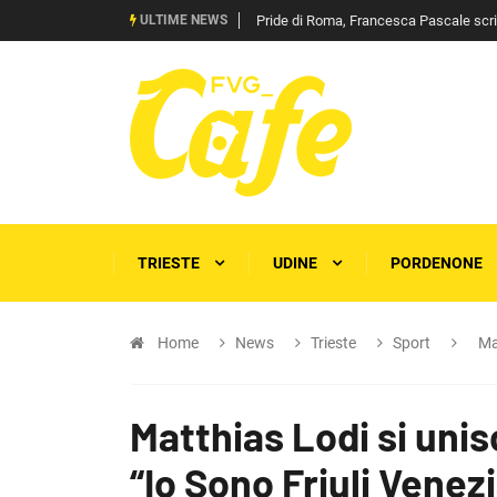
ULTIME NEWS
Pride di Roma, Francesca Pascale scrive 
TRIESTE
UDINE
PORDENONE
Home
News
Trieste
Sport
Ma
Matthias Lodi si uni
“Io Sono Friuli Venezi