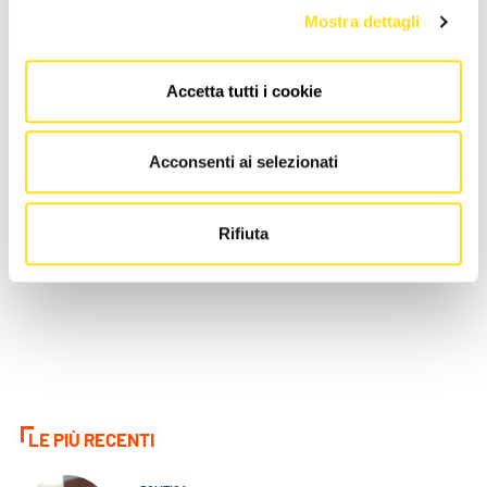
Mostra dettagli
Accetta tutti i cookie
SPORT
SPORT
Acconsenti ai selezionati
Trieste trionfa: campioni
Taki 4 di Nicolò Bertola
d’Italia nel calcio a 7
conquista la tappa Melges24
Rifiuta
European Sailing e la [...]
26 Maggio 2026
24 Maggio 2026
LE PIÙ RECENTI