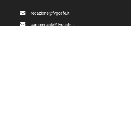
redazione@fvgcafe.it
commerciale@fvgcafe.it
adv@fvgcafe.it
Link utili
Chi siamo
Pubblicità FVG Cafe
Privacy policy
Cookie Policy