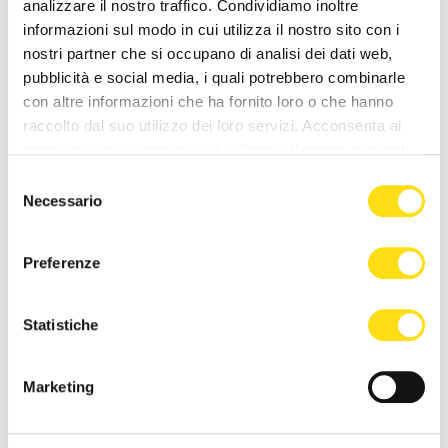
analizzare il nostro traffico. Condividiamo inoltre
informazioni sul modo in cui utilizza il nostro sito con i
NEWS DELLA STESSA CATEGORIA
nostri partner che si occupano di analisi dei dati web,
pubblicità e social media, i quali potrebbero combinarle
con altre informazioni che ha fornito loro o che hanno
raccolto dal suo utilizzo dei loro servizi. Acconsenta ai
nostri cookie se continua ad utilizzare il nostro sito web.
Selezione
Necessario
del
consenso
SPORT
SPORT
Preferenze
Pallanuoto serie A1
Monfalcone celebra lo sport:
maschile: 13ma giornata di
dal 28 al 31 maggio torna la
Statistiche
ritorno, Trieste batte il
Festa dello Sport 2026
Salerno
26 Maggio 2026
27 Maggio 2026
Marketing