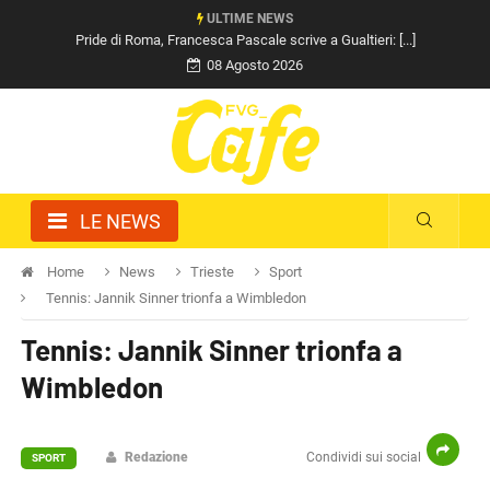
ULTIME NEWS
Pride di Roma, Francesca Pascale scrive a Gualtieri: [...]
08 Agosto 2026
LE NEWS
Home
News
Trieste
Sport
Tennis: Jannik Sinner trionfa a Wimbledon
Tennis: Jannik Sinner trionfa a
Wimbledon
Redazione
Condividi sui social
SPORT