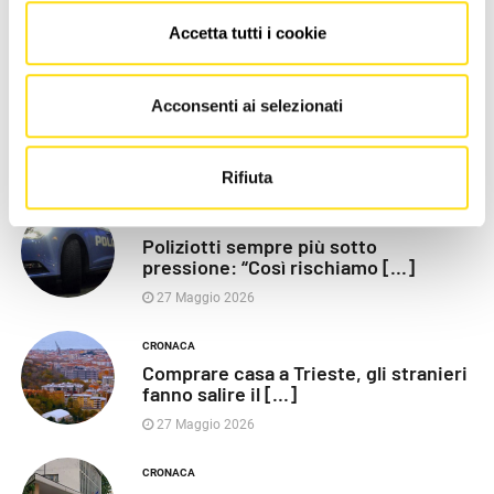
Accetta tutti i cookie
LE PIÙ RECENTI
POLITICA
Acconsenti ai selezionati
Razza (Lega): “Piazza Libertà va
chiusa”, Vaccarezza [...]
27 Maggio 2026
Rifiuta
CRONACA
Poliziotti sempre più sotto
pressione: “Così rischiamo [...]
27 Maggio 2026
CRONACA
Comprare casa a Trieste, gli stranieri
fanno salire il [...]
27 Maggio 2026
CRONACA