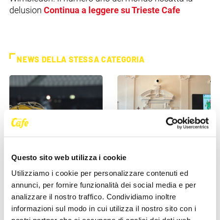
delusion
Continua a leggere su Trieste Cafe
NEWS DELLA STESSA CATEGORIA
SPORT
SPORT
Questo sito web utilizza i cookie
Utilizziamo i cookie per personalizzare contenuti ed
Pallanuoto serie A1
Monfalcone celebra lo sport:
annunci, per fornire funzionalità dei social media e per
maschile: 13ma giornata di
dal 28 al 31 maggio torna la
analizzare il nostro traffico. Condividiamo inoltre
ritorno, Trieste batte il
Festa dello Sport 2026
informazioni sul modo in cui utilizza il nostro sito con i
Salerno
26 Maggio 2026