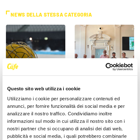
NEWS DELLA STESSA CATEGORIA
SPORT
SPORT
Questo sito web utilizza i cookie
Pallanuoto serie A1
Monfalcone celebra lo sport:
maschile: 13ma giornata di
dal 28 al 31 maggio torna la
Utilizziamo i cookie per personalizzare contenuti ed
ritorno, Trieste batte il
Festa dello Sport 2026
annunci, per fornire funzionalità dei social media e per
Salerno
analizzare il nostro traffico. Condividiamo inoltre
26 Maggio 2026
informazioni sul modo in cui utilizza il nostro sito con i
27 Maggio 2026
nostri partner che si occupano di analisi dei dati web,
pubblicità e social media, i quali potrebbero combinarle