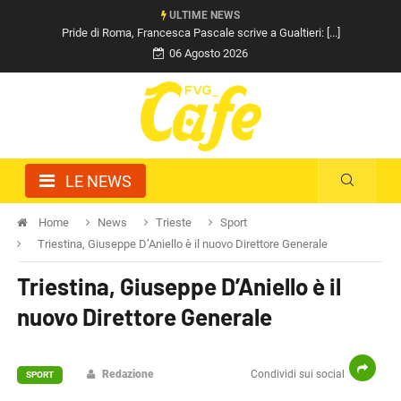
ULTIME NEWS
Pride di Roma, Francesca Pascale scrive a Gualtieri: [...]
06 Agosto 2026
LE NEWS
Home
News
Trieste
Sport
Triestina, Giuseppe D’Aniello è il nuovo Direttore Generale
Triestina, Giuseppe D’Aniello è il
nuovo Direttore Generale
Redazione
Condividi sui social
SPORT