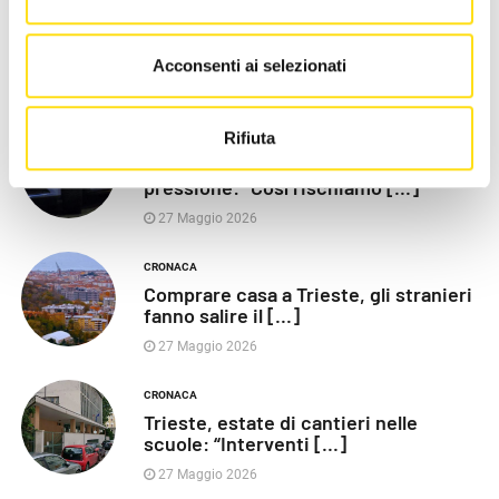
POLITICA
Razza (Lega): “Piazza Libertà va
chiusa”, Vaccarezza [...]
Acconsenti ai selezionati
27 Maggio 2026
Rifiuta
CRONACA
Poliziotti sempre più sotto
pressione: “Così rischiamo [...]
27 Maggio 2026
CRONACA
Comprare casa a Trieste, gli stranieri
fanno salire il [...]
27 Maggio 2026
CRONACA
Trieste, estate di cantieri nelle
scuole: “Interventi [...]
27 Maggio 2026