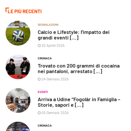
LE PIÙ RECENTI
SEGNALAZIONI
Calcio e Lifestyle: l’impatto dei
grandi eventi [...]
20 Aprile 2026
CRONACA
Trovato con 200 grammi di cocaina
nei pantaloni, arrestato [...]
24 Gennaio 2026
EVENTI
Arriva a Udine "Fogolâr in Famiglia –
Storie, sapori e [...]
05 Gennaio 2026
CRONACA