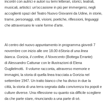
incontri con autrici e autori su temi letterari, storici, teatrali,
musicali, artistic
i:
un’occasione in più per immergersi, negli
accoglienti spazi del
Teatro Nuovo Giovanni da Udine
, in storie,
trame, personaggi, stili, visioni, poetiche, riflessioni, linguaggi
che attraversano le varie forme d’arte.
Al centro del nuovo appuntamento in programma
giovedì 7
novembre con inizio alle ore 18.00
è
Storia di una linea
bianca
.
Gorizia, il confine, il Novecento
(Bottega Errante)
di
Alessandro Cattunar
con le illustrazioni di
Elena
Guglielmotti
. Il volume racconta, attraverso memorie e
immagini, la storia di quella linea tracciata a Gorizia nel
settembre 1947. Un tratto bianco che ha diviso in due la
città, la storia di una terra segnata dalla convivenza tra popoli e
culture diverse. Una riflessione su quanto sia difficile scegliere
da che parte stare, rinunciando a una parte di sé.