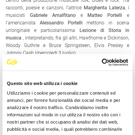
centro della produzione musicale folk, blues e rock
Tra
.
racconti, poesie e canzoni, l’attrice
Margherita Laterza
, i
musicisti
Gabriele Amalfitano
e
Matteo Portelli
e
l’americanista
Alessandro Portelli
mettono in scena
un’originale e particolarissima
Lezione di Storia
in
musica
, interpretando, fra gli altri, Hawthorne e Dickinson,
Woody Guthrie e Bruce Springsteen, Elvis Presley e
Johnny Cash (mercoledì 3 luglio).
Si ritorna quindi alla musica classica, con pagine
emozionanti di
Wolfgang
Amadeus
Mozart
e
Franz
Schubert
, assieme all’orchestra
Questo sito web utilizza i cookie
da camera
Magnifica Comunità
, vincitrice di innumerevoli
Utilizziamo i cookie per personalizzare contenuti ed
premi e fra le più autorevoli a livello mondiale
annunci, per fornire funzionalità dei social media e per
nell’esecuzione del repertorio del Seicento e del
analizzare il nostro traffico. Condividiamo inoltre
Settecento, al suo debutto al Giovanni da Udine. Nel ruolo
informazioni sul modo in cui utilizza il nostro sito con i
di direttore e concertatore potremo apprezzare
Enrico
nostri partner che si occupano di analisi dei dati web,
Casazza
, accreditato interprete della musica antica a
pubblicità e social media, i quali potrebbero combinarle
livello internazionale, acclamato al Festival di Salisburgo