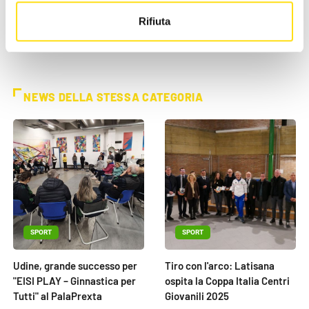
della località ospitante.
Rifiuta
NEWS DELLA STESSA CATEGORIA
SPORT
SPORT
Udine, grande successo per
Tiro con l'arco: Latisana
"EISI PLAY – Ginnastica per
ospita la Coppa Italia Centri
Tutti" al PalaPrexta
Giovanili 2025