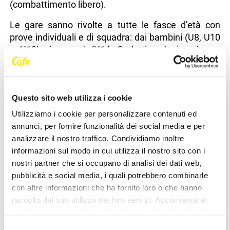
(combattimento libero).
Le gare sanno rivolte a tutte le fasce d’età con
prove individuali e di squadra: dai bambini (U8, U10
e U12) ai ragazzi (U14, Cadetti e Juniores), per
arrivare fino agli adulti (categorie Senior e Master)
e ai diversamente abili, orgogliosi assi del
Parakarate.
Questo sito web utilizza i cookie
Oltre agli atleti in rappresentanza dell’Italia, in
Utilizziamo i cookie per personalizzare contenuti ed
autunno sono attese anche le rappresentative di
annunci, per fornire funzionalità dei social media e per
Austria, Belgio, Bulgaria, Cipro, Croazia, Galles,
analizzare il nostro traffico. Condividiamo inoltre
Irlanda, Inghilterra, Macedonia, Norvegia, Romania,
informazioni sul modo in cui utilizza il nostro sito con i
Scozia, Turchia, Ucraina e Ungheria.
nostri partner che si occupano di analisi dei dati web,
pubblicità e social media, i quali potrebbero combinarle
Il numero complessivo di ospiti tra atleti, tecnici,
con altre informazioni che ha fornito loro o che hanno
arbitri e giudici di gara è stimato in circa quasi un
raccolto dal suo utilizzo dei loro servizi. Acconsenta ai
migliaio di unità, alle quali si aggiungeranno anche
nostri cookie se continua ad utilizzare il nostro sito web.
accompagnatori, familiari e appassionati della
disciplina della “mano vuota”.
Selezione