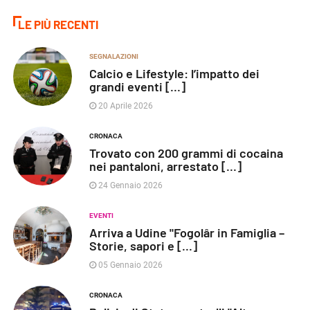
LE PIÙ RECENTI
SEGNALAZIONI
Calcio e Lifestyle: l’impatto dei
grandi eventi [...]
20 Aprile 2026
CRONACA
Trovato con 200 grammi di cocaina
nei pantaloni, arrestato [...]
24 Gennaio 2026
EVENTI
Arriva a Udine "Fogolâr in Famiglia –
Storie, sapori e [...]
05 Gennaio 2026
CRONACA