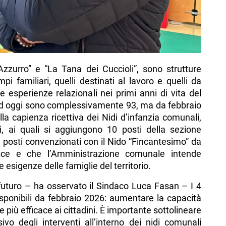
Azzurro” e “La Tana dei Cuccioli”, sono strutture
i familiari, quelli destinati al lavoro e quelli da
 esperienze relazionali nei primi anni di vita del
 ad oggi sono complessivamente 93, ma da febbraio
la capienza ricettiva dei Nidi d’infanzia comunali,
i, ai quali si aggiungono 10 posti della sezione
 posti convenzionati con il Nido “Fincantesimo” da
sce e che l’Amministrazione comunale intende
 esigenze delle famiglie del territorio.
 futuro – ha osservato il Sindaco Luca Fasan – I 4
isponibili da febbraio 2026: aumentare la capacità
re più efficace ai cittadini. È importante sottolineare
vo degli interventi all’interno dei nidi comunali