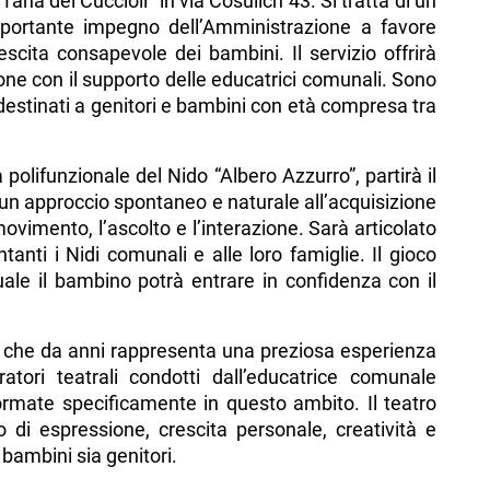
a Tana dei Cuccioli” in via Cosulich 43. Si tratta di un
mportante impegno dell’Amministrazione a favore
rescita consapevole dei bambini. Il servizio offrirà
ione con il supporto delle educatrici comunali. Sono
e destinati a genitori e bambini con età compresa tra
olifunzionale del Nido “Albero Azzurro”, partirà il
 un approccio spontaneo e naturale all’acquisizione
 movimento, l’ascolto e l’interazione. Sarà articolato
tanti i Nidi comunali e alle loro famiglie. Il gioco
uale il bambino potrà entrare in confidenza con il
o, che da anni rappresenta una preziosa esperienza
atori teatrali condotti dall’educatrice comunale
ormate specificamente in questo ambito. Il teatro
 di espressione, crescita personale, creatività e
 bambini sia genitori.