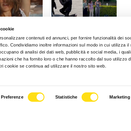
EVENTI
 cookie
 il suo pop tra le
Proposta di matrimonio da
rsonalizzare contenuti ed annunci, per fornire funzionalità dei so
toria: l’11 luglio il
sogno a Miramare: le note di
ffico. Condividiamo inoltre informazioni sul modo in cui utilizza il 
 [...]
MissMas trasformano il [...]
 occupano di analisi dei dati web, pubblicità e social media, i qual
azioni che ha fornito loro o che hanno raccolto dal suo utilizzo d
2026
27 Maggio 2026
ri cookie se continua ad utilizzare il nostro sito web.
Preferenze
Statistiche
Marketing