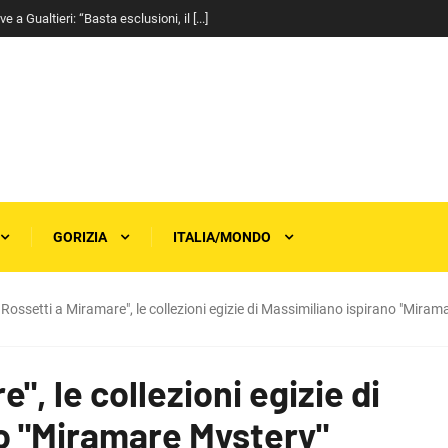
a Gualtieri: “Basta esclusioni, il [...]
GORIZIA
ITALIA/MONDO
l Rossetti a Miramare", le collezioni egizie di Massimiliano ispirano "Mira
e", le collezioni egizie di
o "Miramare Mystery"