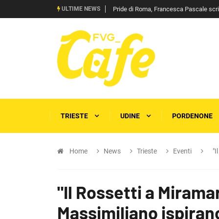
ULTIME NEWS
Pride di Roma, Francesca Pascale scrive 
TRIESTE
UDINE
PORDENONE
Home
News
Trieste
Eventi
"I
"Il Rossetti a Miramar
Massimiliano ispiran