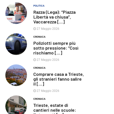
POLITICA
Razza (Lega): “Piazza
Libertà va chiusa”,
Vaccarezza [...]
27 Maggio 2026
CRONACA
Poliziotti sempre più
sotto pressione: “Così
rischiamo [...]
27 Maggio 2026
CRONACA
Comprare casa a Trieste,
gli stranieri fanno salire
il [...]
27 Maggio 2026
CRONACA
Trieste, estate di
cantieri nelle scuole: