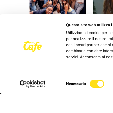
EVENTI
EVENTI
Questo sito web utilizza i
Trieste si sveglia a ritmo di
Clara porta
Utilizziamo i cookie per pe
musica: domenica torna il
mura della s
per analizzare il nostro tra
Morning Club in piazza [...]
concerto al
con i nostri partner che si
combinarle con altre inform
27 Maggio 2026
27 Maggio 
servizi. Acconsenta ai nost
Selezione
Necessario
del
consenso
Seguici su