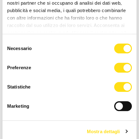
nostri partner che si occupano di analisi dei dati web,
pubblicità e social media, i quali potrebbero combinarle
con altre informazioni che ha fornito loro o che hanno
raccolto dal suo utilizzo dei loro servizi. Acconsenta ai
NEWS DELLA STESSA CATEGORIA
nostri cookie se continua ad utilizzare il nostro sito web.
Selezione
Necessario
del
consenso
Preferenze
Statistiche
APPELLI
Dal 3 giugno aperte le
Marketing
immatricolazioni
all'Università di Trieste:
tutte le [...]
Mostra dettagli
03 Giugno 2024