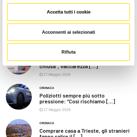
Accetta tutti i cookie
Acconsenti ai selezionati
LE PIÙ RECENTI
Rifiuta
POLITICA
Razza (Lega): “Piazza Libertà va
chiusa”, Vaccarezza [...]
27 Maggio 2026
CRONACA
Poliziotti sempre più sotto
pressione: “Così rischiamo [...]
27 Maggio 2026
CRONACA
Comprare casa a Trieste, gli stranieri
fanno salire il [...]