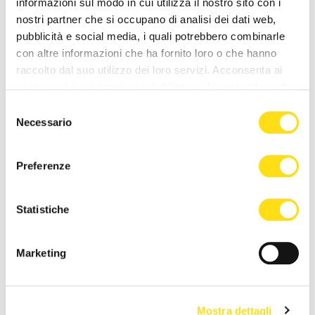
informazioni sul modo in cui utilizza il nostro sito con i
introduce la “biopsia
medico di Katja Lavrenčič
nostri partner che si occupano di analisi dei dati web,
virtuale”: esami più [...]
22 Maggio 2026
pubblicità e social media, i quali potrebbero combinarle
26 Maggio 2026
con altre informazioni che ha fornito loro o che hanno
raccolto dal suo utilizzo dei loro servizi. Acconsenta ai
nostri cookie se continua ad utilizzare il nostro sito web.
Selezione
Necessario
del
consenso
Preferenze
ASUGI INFORMA
ASUGI INFORMA
Statistiche
Trieste, intervento record a
Settimana Mondiale della
Cattinara: ricostruito mezzo
Tiroide 2026: prevenzione,
Marketing
torace dopo [...]
informazione e diagnosi [...]
22 Maggio 2026
20 Maggio 2026
Mostra dettagli