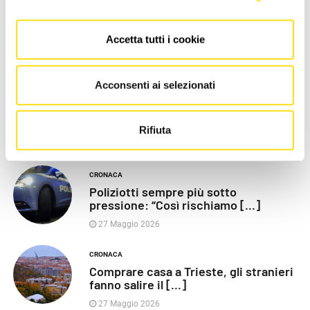
Accetta tutti i cookie
LE PIÙ RECENTI
Acconsenti ai selezionati
POLITICA
Razza (Lega): “Piazza Libertà va
chiusa”, Vaccarezza [...]
Rifiuta
27 Maggio 2026
CRONACA
Poliziotti sempre più sotto
pressione: “Così rischiamo [...]
27 Maggio 2026
CRONACA
Comprare casa a Trieste, gli stranieri
fanno salire il [...]
27 Maggio 2026