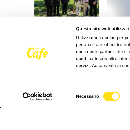
IL COMUNE INFORMA
IL COMUNE
Questo sito web utilizza i
Utilizziamo i cookie per pe
"Rai coltiva il futuro", messi a
Lieve supe
per analizzare il nostro tra
dimora nuovi alberi in Piazzale
di ozono fi
con i nostri partner che si
Rosmini
direttive s
combinarle con altre inform
27 Maggio 2026
27 Maggio 
servizi. Acconsenta ai nost
Selezione
Necessario
del
consenso
Seguici su