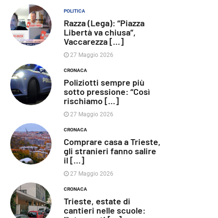
POLITICA
Razza (Lega): “Piazza
Libertà va chiusa”,
Vaccarezza [...]
27 Maggio 2026
CRONACA
Poliziotti sempre più
sotto pressione: “Così
rischiamo [...]
27 Maggio 2026
CRONACA
Comprare casa a Trieste,
gli stranieri fanno salire
il [...]
27 Maggio 2026
CRONACA
Trieste, estate di
cantieri nelle scuole: