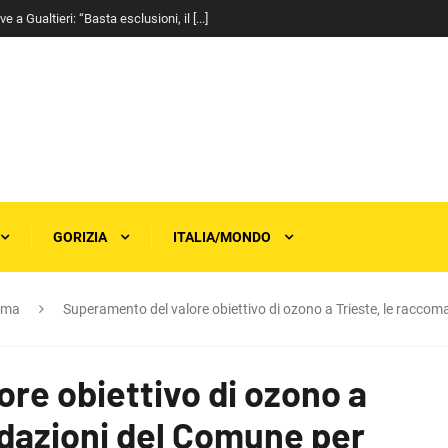
a Gualtieri: “Basta esclusioni, il [...]
GORIZIA
ITALIA/MONDO
rma
Superamento del valore obiettivo di ozono a Trieste, le racco
re obiettivo di ozono a
ndazioni del Comune per