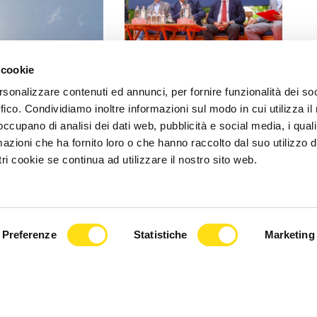
 INFORMA
IL COMUNE INFORMA
 cookie
rsonalizzare contenuti ed annunci, per fornire funzionalità dei so
ramento dei valori
Presentata la 58ª Barcolana,
ffico. Condividiamo inoltre informazioni sul modo in cui utilizza il 
no al 30 maggio: le
Dipiazza: “La Barcolana è
 occupano di analisi dei dati web, pubblicità e social media, i qual
anitarie [...]
motivo di orgoglio [...]
azioni che ha fornito loro o che hanno raccolto dal suo utilizzo d
2026
27 Maggio 2026
ri cookie se continua ad utilizzare il nostro sito web.
Preferenze
Statistiche
Marketing