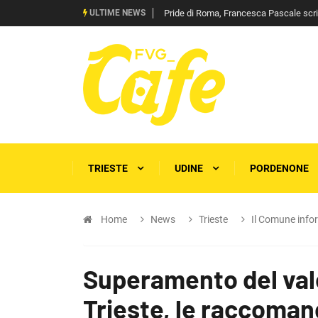
ULTIME NEWS
Pride di Roma, Francesca Pascale scrive 
TRIESTE
UDINE
PORDENONE
Home
News
Trieste
Il Comune info
Superamento del valo
Trieste, le raccoma