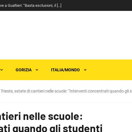
a Gualtieri: “Basta esclusioni, il [...]
GORIZIA
ITALIA/MONDO
Trieste, estate di cantieri nelle scuole: “Interventi concentrati quando gli
tieri nelle scuole:
ati quando gli studenti