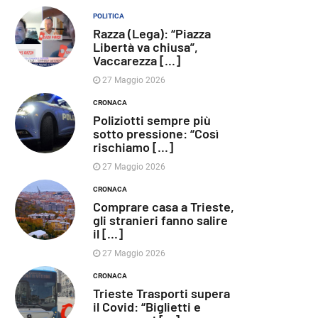
POLITICA
Razza (Lega): “Piazza
Libertà va chiusa”,
Vaccarezza [...]
27 Maggio 2026
CRONACA
Poliziotti sempre più
sotto pressione: “Così
rischiamo [...]
27 Maggio 2026
CRONACA
Comprare casa a Trieste,
gli stranieri fanno salire
il [...]
27 Maggio 2026
CRONACA
Trieste Trasporti supera
il Covid: “Biglietti e