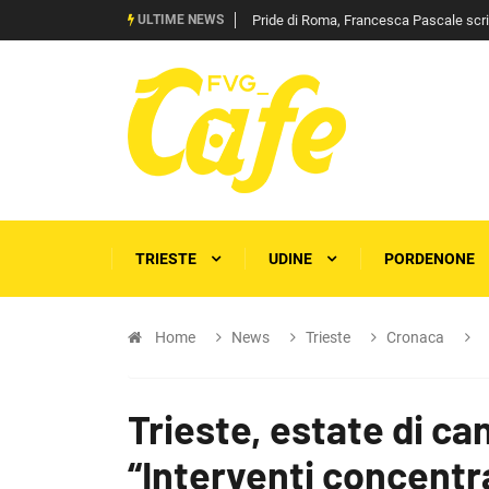
ULTIME NEWS
Pride di Roma, Francesca Pascale scrive 
TRIESTE
UDINE
PORDENONE
Home
News
Trieste
Cronaca
Trieste, estate di can
“Interventi concentr