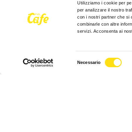
Utilizziamo i cookie per pe
per analizzare il nostro tra
con i nostri partner che si
CRONACA
CRONACA
combinarle con altre inform
servizi. Acconsenta ai nost
Poliziotti sempre più sotto
Comprare c
pressione: “Così rischiamo di
stranieri fa
non trovare più [...]
mercato: “L
Selezione
27 Maggio 2026
27 Maggio 
Necessario
del
consenso
Seguici su