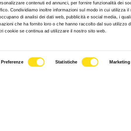
rsonalizzare contenuti ed annunci, per fornire funzionalità dei so
ffico. Condividiamo inoltre informazioni sul modo in cui utilizza il 
 occupano di analisi dei dati web, pubblicità e social media, i qual
CRONACA
azioni che ha fornito loro o che hanno raccolto dal suo utilizzo d
ri cookie se continua ad utilizzare il nostro sito web.
asa a Trieste, gli
Trieste Trasporti supera il
nno salire il
Covid: “Biglietti e passeggeri
a città è [...]
tornati ai livelli [...]
2026
27 Maggio 2026
Preferenze
Statistiche
Marketing