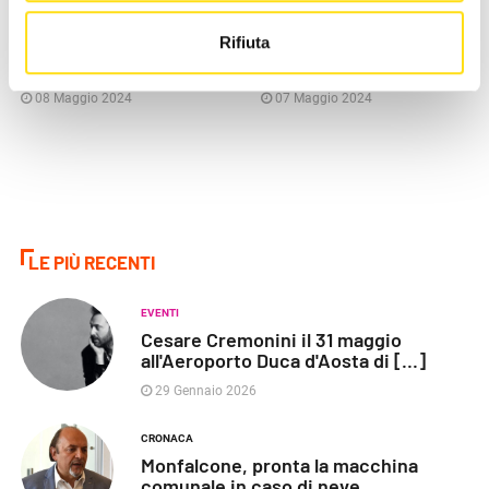
Romani Prodi ricorda la
Gorizia simbolo di unione in
Rifiuta
caduta del muro tra Gorizia e
Europa, presentato il nuovo
Nova Gorica
francobollo postale [...]
08 Maggio 2024
07 Maggio 2024
LE PIÙ RECENTI
EVENTI
Cesare Cremonini il 31 maggio
all'Aeroporto Duca d'Aosta di [...]
29 Gennaio 2026
CRONACA
Monfalcone, pronta la macchina
comunale in caso di neve