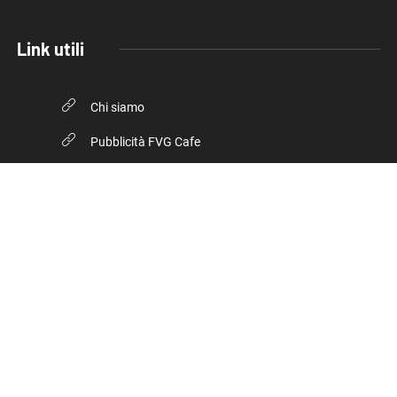
Link utili
Chi siamo
Pubblicità FVG Cafe
Privacy policy
Cookie Policy
© 2026, FVG Cafe. Tutti i diritti riservati.
Inserto della testata giornalistica online Trieste Cafe iscritta
presso il Tribunale di Trieste – Numero registrazione 17/2018 del
10 luglio 2018 - 2266/2018 V.G. Direttore Luca Marsi.