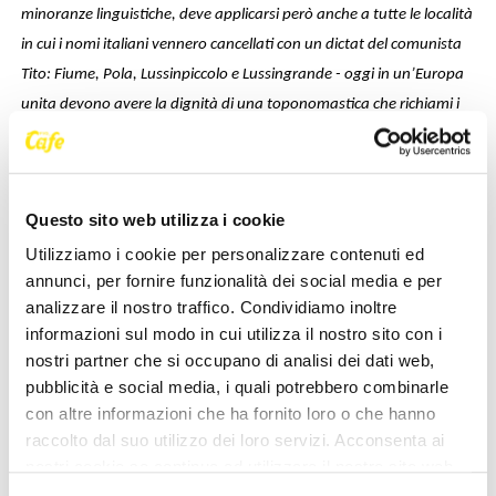
minoranze linguistiche, deve applicarsi però anche a tutte le località
in cui i nomi italiani vennero cancellati con un dictat del comunista
Tito: Fiume, Pola, Lussinpiccolo e Lussingrande - oggi in un’Europa
unita devono avere la dignità di una toponomastica che richiami i
nomi originali. Perché ogni minoranza deve all’interno dell’Europa
unita la stessa dignità e lo stesso trattamento dal punto di vista
scolastico, linguistico, della toponomastica con un’omogeneità di
Questo sito web utilizza i cookie
trattamento valida per tutti quelli che hanno aderito all’Unione
Utilizziamo i cookie per personalizzare contenuti ed
Europea."
annunci, per fornire funzionalità dei social media e per
analizzare il nostro traffico. Condividiamo inoltre
informazioni sul modo in cui utilizza il nostro sito con i
nostri partner che si occupano di analisi dei dati web,
NEWS DELLA STESSA CATEGORIA
pubblicità e social media, i quali potrebbero combinarle
con altre informazioni che ha fornito loro o che hanno
raccolto dal suo utilizzo dei loro servizi. Acconsenta ai
nostri cookie se continua ad utilizzare il nostro sito web.