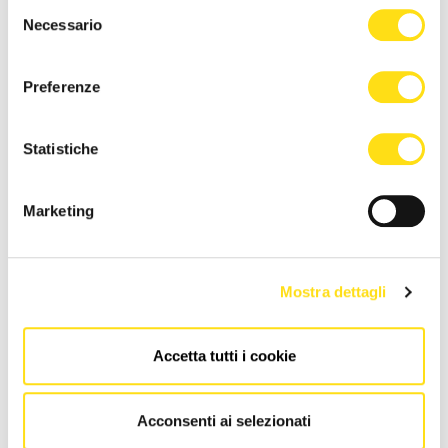
Selezione
Necessario
del
consenso
Preferenze
GO2025
GO2025
Aperta la call "Realtà
Gorizia protagonista al
Statistiche
aumentate / Obogatene
Salone del libro di Torino
resničnosti''
12 Maggio 2024
Marketing
27 Giugno 2024
Mostra dettagli
Accetta tutti i cookie
GO2025
GO2025
Acconsenti ai selezionati