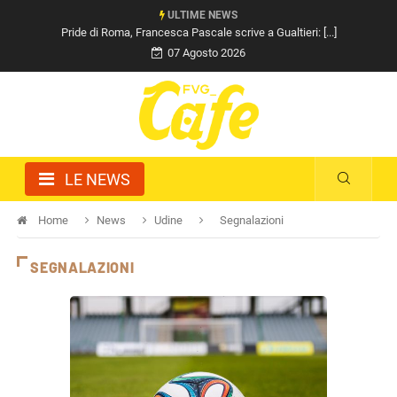
ULTIME NEWS
Pride di Roma, Francesca Pascale scrive a Gualtieri: [...]
07 Agosto 2026
LE NEWS
Home
News
Udine
Segnalazioni
SEGNALAZIONI