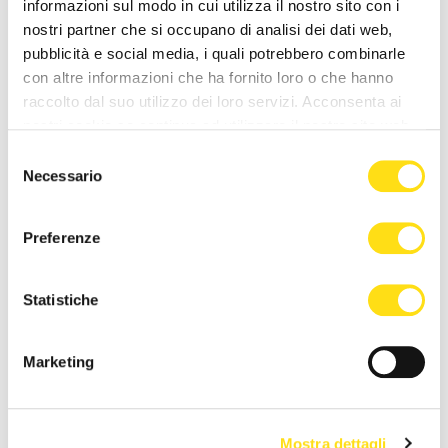
informazioni sul modo in cui utilizza il nostro sito con i
specializzante»
nostri partner che si occupano di analisi dei dati web,
pubblicità e social media, i quali potrebbero combinarle
Redazione
09 Aprile 2024
con altre informazioni che ha fornito loro o che hanno
raccolto dal suo utilizzo dei loro servizi. Acconsenta ai
nostri cookie se continua ad utilizzare il nostro sito web.
Selezione
Necessario
del
consenso
Preferenze
Statistiche
SEGNALAZIONI
Fvg, la manifestazione "Olio e
Marketing
dintorni" invitata a Milano
Redazione
03 Marzo 2024
Mostra dettagli