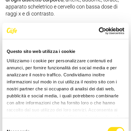
apparato scheletrico e cervello con bassa dose di
raggi x e di contrasto.
"Il taglio del nastro di oggi ha un duplice valore dal
momento che il Centro Medico Esperia è stato
aperto poco prima dell'inizio dell'emergenza Covid e
Questo sito web utilizza i cookie
quindi mai inaugurato ufficialmente
– ha
Utilizziamo i cookie per personalizzare contenuti ed
sottolineato il sindaco
Sartini
–
quindi oggi sono
annunci, per fornire funzionalità dei social media e per
felice di celebrare non solo l'arrivo della nuova Tac,
analizzare il nostro traffico. Condividiamo inoltre
ma anche l'intero centro che è una grande risorsa per
informazioni sul modo in cui utilizza il nostro sito con i
il territorio e per la comunità, non solo regionale".
nostri partner che si occupano di analisi dei dati web,
pubblicità e social media, i quali potrebbero combinarle
con altre informazioni che ha fornito loro o che hanno
"Essere partner di una struttura di eccellenza del
raccolto dal suo utilizzo dei loro servizi. Acconsenta ai
nord-est Italia, come il Centro Medico Esperia,
nostri cookie se continua ad utilizzare il nostro sito web.
rappresenta un riconoscimento della qualità e
Selezione
dell'affidabilità dei nostri prodotti. Per noi di GE