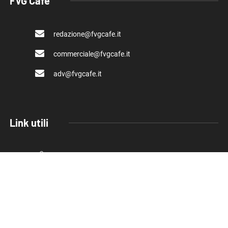
FVG Cafe
redazione@fvgcafe.it
commerciale@fvgcafe.it
adv@fvgcafe.it
Link utili
Chi siamo
Pubblicità FVG Cafe
Privacy policy
Cookie Policy