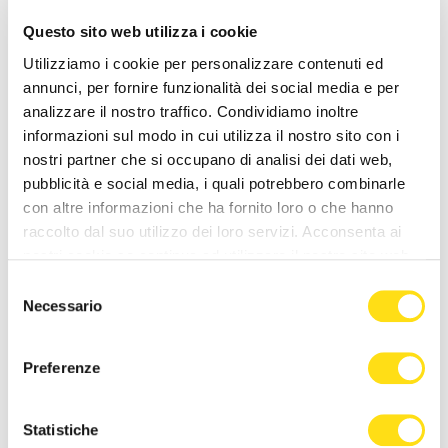
Questo sito web utilizza i cookie
Utilizziamo i cookie per personalizzare contenuti ed
NEWS DELLA STESSA CATEGORIA
annunci, per fornire funzionalità dei social media e per
analizzare il nostro traffico. Condividiamo inoltre
informazioni sul modo in cui utilizza il nostro sito con i
nostri partner che si occupano di analisi dei dati web,
pubblicità e social media, i quali potrebbero combinarle
con altre informazioni che ha fornito loro o che hanno
raccolto dal suo utilizzo dei loro servizi. Acconsenta ai
nostri cookie se continua ad utilizzare il nostro sito web.
CRONACA
CRONACA
Selezione
Necessario
del
Poliziotti sempre più sotto
Trieste, estate di cantieri
consenso
pressione: “Così rischiamo di
nelle scuole: “Interventi
Preferenze
non trovare più [...]
concentrati quando gli [...]
27 Maggio 2026
27 Maggio 2026
Statistiche