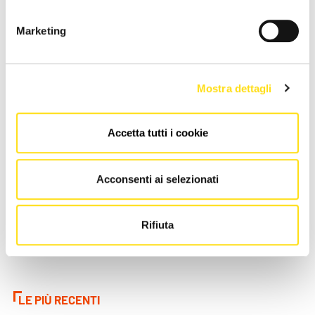
Marketing
Mostra dettagli
CRONACA
CRONACA
Accetta tutti i cookie
Trieste Trasporti supera il
Trieste, infermieri e
Covid: “Biglietti e passeggeri
soccorritori nel mirino: “Ogni
tornati ai livelli [...]
anno migliaia di [...]
Acconsenti ai selezionati
27 Maggio 2026
27 Maggio 2026
Rifiuta
LE PIÙ RECENTI