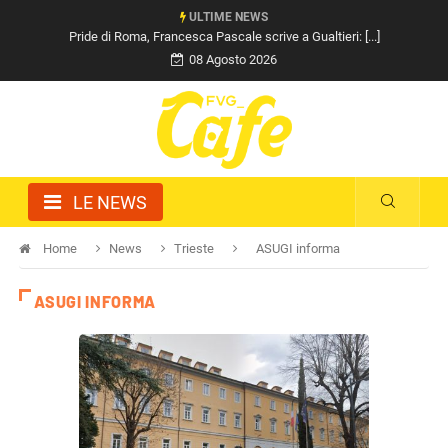
ULTIME NEWS
Razza (Lega): “Piazza Libertà va chiusa”, Vaccarezza [...]
08 Agosto 2026
LE NEWS
Home
News
Trieste
ASUGI informa
ASUGI INFORMA