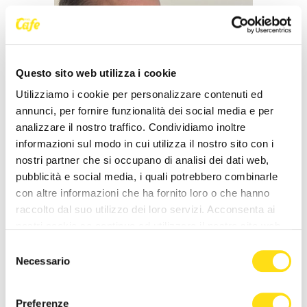
Questo sito web utilizza i cookie
Utilizziamo i cookie per personalizzare contenuti ed
ASUGI INFORMA
annunci, per fornire funzionalità dei social media e per
analizzare il nostro traffico. Condividiamo inoltre
ASUGI: firmato l’accordo fondi 2025.
informazioni sul modo in cui utilizza il nostro sito con i
Risultati concreti su pagamenti e
nostri partner che si occupano di analisi dei dati web,
organizzazione lavoro
pubblicità e social media, i quali potrebbero combinarle
con altre informazioni che ha fornito loro o che hanno
Redazione
22 Aprile 2026
raccolto dal suo utilizzo dei loro servizi. Acconsenta ai
nostri cookie se continua ad utilizzare il nostro sito web.
Selezione
Necessario
del
consenso
Preferenze